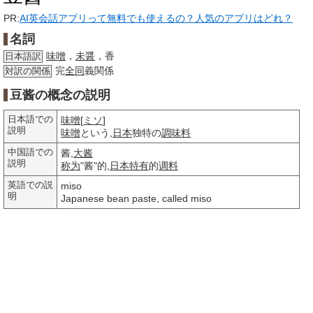
PR:
AI英会話アプリって無料でも使えるの？人気のアプリはどれ？
名詞
味噌
，
未醤
，香
日本語訳
完
全同
義関係
対訳の関係
豆酱の概念の説明
日本語での
味噌
[
ミソ
]
説明
味噌
という,
日本
独特の
調味料
中国語での
酱,
大酱
説明
称为
"酱"的,
日本特有
的
调料
英語での説
miso
明
Japanese bean paste, called miso