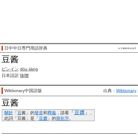
日中中日専門用語辞典
豆酱
ピンイン
dòu jiàng
日本語訳
味噌
Wiktionary中国語版
出典：
Wiktionary
豆酱
「
豆醬
」
關於
「
豆
酱
」的
發音
和
釋義
，請看
。
此詞「
豆酱
」是「
豆醬
」的
簡化字
。