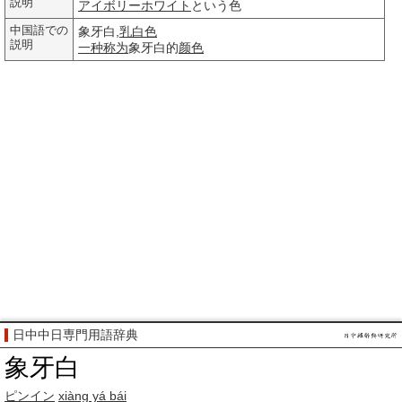
説明
アイボリーホワイト
という色
中国語での
象牙白,
乳白色
説明
一种
称为
象牙白的
颜色
日中中日専門用語辞典
象牙白
ピンイン
xiàng yá bái