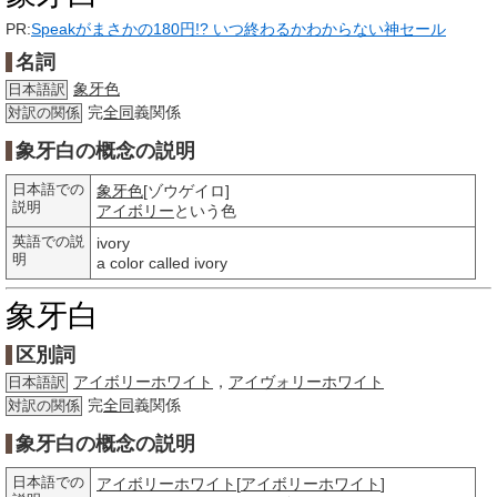
PR:
Speakがまさかの180円!? いつ終わるかわからない神セール
名詞
象牙色
日本語訳
完
全同
義関係
対訳の関係
象牙白の概念の説明
日本語での
象牙色
[ゾウゲイロ]
説明
アイボリー
という色
英語での説
ivory
明
a color called ivory
象牙白
区別詞
アイボリーホワイト
，
アイヴォリーホワイト
日本語訳
完
全同
義関係
対訳の関係
象牙白の概念の説明
日本語での
アイボリーホワイト
[
アイボリーホワイト
]