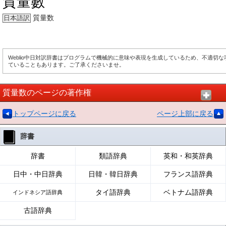
質量數
質量数
日本語訳
Weblio中日対訳辞書はプログラムで機械的に意味や表現を生成しているため、不適切
ていることもあります。ご了承くださいませ。
質量数のページの著作権
トップページに戻る
ページ上部に戻る
辞書
辞書
類語辞典
英和・和英辞典
日中・中日辞典
日韓・韓日辞典
フランス語辞典
タイ語辞典
ベトナム語辞典
インドネシア語辞典
古語辞典