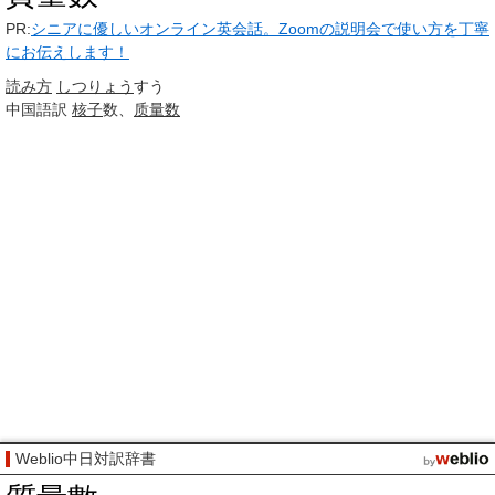
PR:
シニアに優しいオンライン英会話。Zoomの説明会で使い方を丁寧
にお伝えします！
読み方
しつりょう
すう
中国語訳
核子
数、
质量数
Weblio中日対訳辞書