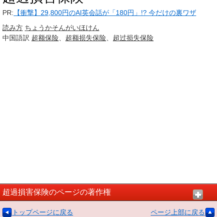
PR:
【衝撃】29,800円のAI英会話が「180円」!? 今だけの裏ワザ
読み方
ちょうか
そんがいほけん
中国語訳
超额
保险
、
超额
损失
保险
、
超过
损失
保险
超過損害保険のページの著作権
トップページに戻る
ページ上部に戻る