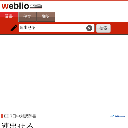
中国語
辞書
例文
翻訳
EDR日中対訳辞書
連出せる