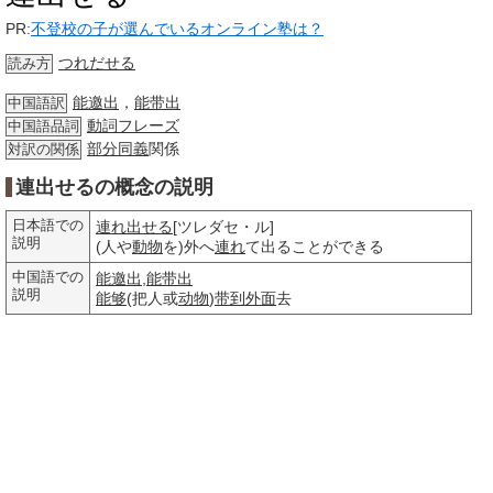
PR:
不登校の子が選んでいるオンライン塾は？
つれだせる
読み方
能邀出
，
能带出
中国語訳
動詞
フレーズ
中国語品詞
部分
同義
関係
対訳の関係
連出せるの概念の説明
日本語での
連れ出せる
[ツレダセ・ル]
説明
(人や
動物
を)外へ
連れ
て出ることができる
中国語での
能邀出
,
能带出
説明
能够
(把人或
动物
)
带到
外面
去