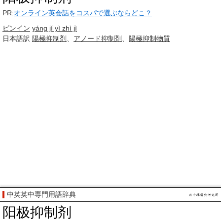
PR:
オンライン英会話をコスパで選ぶならどこ？
ピンイン
yáng jí yì zhì jì
日本語訳
陽極
抑制剤
、
アノード
抑制剤
、
陽極
抑制
物質
中英英中専門用語辞典
阳极抑制剂