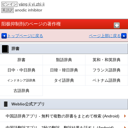
yáng jí yì zhì jì
ピンイン
anodic inhibitor
英語訳
阳极抑制剂のページの著作権
トップページに戻る
ページ上部に戻る
辞書
辞書
類語辞典
英和・和英辞典
日中・中日辞典
日韓・韓日辞典
フランス語辞典
タイ語辞典
ベトナム語辞典
インドネシア語辞典
古語辞典
Weblio公式アプリ
中国語辞典アプリ - 無料で複数の辞書をまとめて検索 (Android)
中国語翻訳アプリ - 2秒で翻訳、翻訳結果を話す！ (Android)