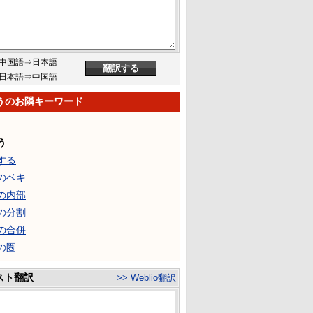
中国語⇒日本語
日本語⇒中国語
うのお隣キーワード
う
する
のベキ
の内部
の分割
の合併
の圏
スト翻訳
>> Weblio翻訳