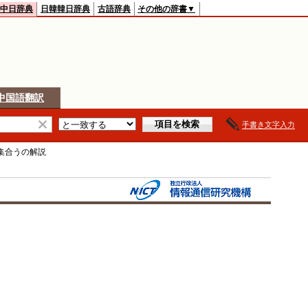
中日辞典
日韓韓日辞典
古語辞典
その他の辞書▼
中国語翻訳
手書き文字入力
集合う
の解説