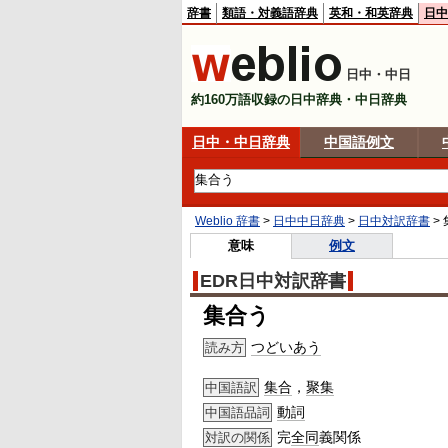
辞書
類語・対義語辞典
英和・和英辞典
日中
日中・中日
約160万語収録の日中辞典・中日辞典
日中・中日辞典
中国語例文
Weblio 辞書
>
日中中日辞典
>
日中対訳辞書
>
意味
例文
EDR日中対訳辞書
集合う
つどいあう
読み方
集合
，
聚集
中国語訳
動詞
中国語品詞
完
全同
義関係
対訳の関係