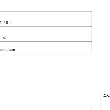
寄り合う
一起
 one place
こん