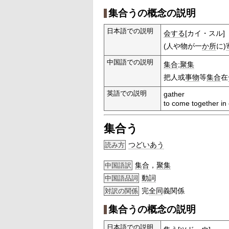
集合うの概念の説明
日本語での説明
会する
[カイ・スル]
(人や物が一
か所
に)
中国語での説明
集合
;
聚集
把人或
事物
等
集合
在
英語での説明
gather
to come together in
集合う
つどいあう
読み方
集合
，
聚集
中国語訳
動詞
中国語品詞
完
全同
義関係
対訳の関係
集合うの概念の説明
日本語での説明