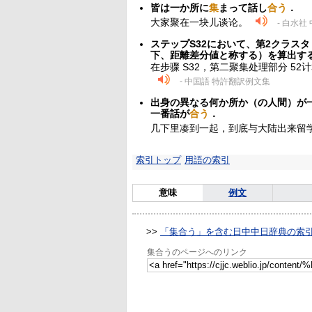
皆は一か所に
集
まって話し
合う
．
大家聚在一块儿谈论。
- 白水社
ステップS32において、第2クラスタ
下、距離差分値と称する）を算出す
在步骤 S32，第二聚集处理部分 5
- 中国語 特許翻訳例文集
出身の異なる何か所か（の人間）が
一番話が
合う
．
几下里凑到一起，到底与大陆出来留
索引トップ
用語の索引
意味
例文
>>
「集合う」を含む日中中日辞典の索
集合うのページへのリンク