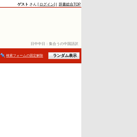
ゲスト
さん [
ログイン
] |
辞書総合TOP
日中中日：
集合うの中国語訳
検索フォームの固定解除