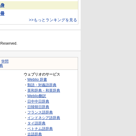
动身
一冊
>>もっとランキングを見る
s Reserved.
｜
学問
典
ウェブリオのサービス
・
Weblio 辞書
・
類語・対義語辞典
・
英和辞典・和英辞典
・
Weblio翻訳
・
日中中日辞典
・
日韓韓日辞典
・
フランス語辞典
・
インドネシア語辞典
・
タイ語辞典
・
ベトナム語辞典
・
古語辞典