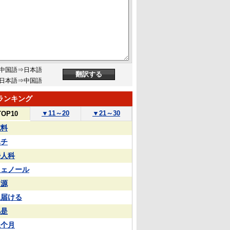
中国語⇒日本語
日本語⇒中国語
ランキング
▼
11～20
▼
21～30
TOP10
試料
ハチ
婦人科
フェノール
同源
見届ける
凡是
上个月