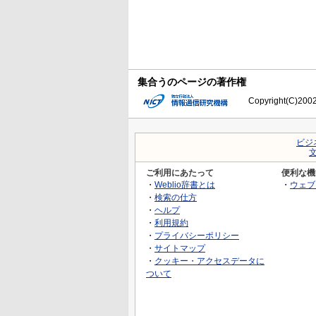
集合うのページの著作権
Copyright(C)2002-
ビジ
ご利用にあたって
便利な機
・
Weblio辞書とは
・
ウェブ
・
検索の仕方
・
ヘルプ
・
利用規約
・
プライバシーポリシー
・
サイトマップ
・
クッキー・アクセスデータに
ついて