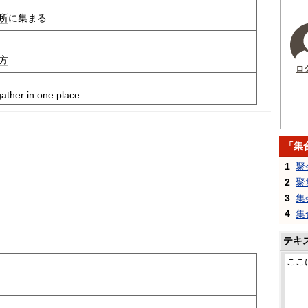
所
に集まる
方
ロ
gather in one place
「集
1
聚
2
聚
3
集
4
集
テキ