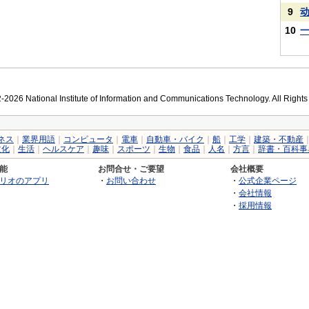
9
10
2026 National Institute of Information and Communications Technology. All Right
ネス
｜
業界用語
｜
コンピュータ
｜
電車
｜
自動車・バイク
｜
船
｜
工学
｜
建築・不動産
文化
｜
生活
｜
ヘルスケア
｜
趣味
｜
スポーツ
｜
生物
｜
食品
｜
人名
｜
方言
｜
辞書・百科事
能
お問合せ・ご要望
会社概要
リオのアプリ
・
お問い合わせ
・
公式企業ページ
・
会社情報
・
採用情報