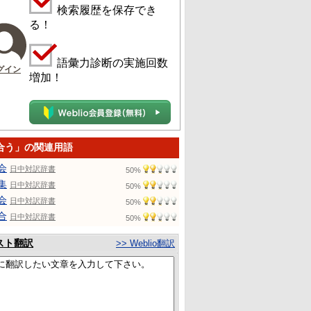
検索履歴を保存でき
る！
語彙力診断の実施回数
グイン
増加！
合う」の関連用語
会
日中対訳辞書
50%
集
日中対訳辞書
50%
会
日中対訳辞書
50%
合
日中対訳辞書
50%
スト翻訳
>> Weblio翻訳