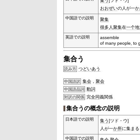
集う
[ツド・ウ]
おおぜい
の人が一
か
中国語での説明
聚集
很多人
聚集
在
一个地
英語での説明
assemble
of many people, to 
集合う
つどいあう
読み方
集会
，
聚会
中国語訳
動詞
中国語品詞
完
全同
義関係
対訳の関係
集合うの概念の説明
日本語での説明
集う
[ツド・ウ]
人が一
か所
に集まる
中国語での説明
集会
,
聚会