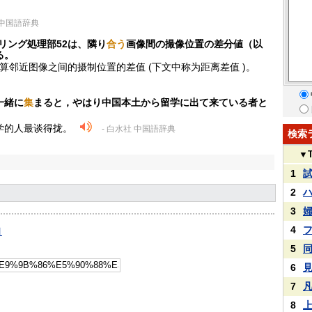
 中国語辞典
リング処理部52は、隣り
合う
画像間の撮像位置の差分値（以
る。
2计算邻近图像之间的摄制位置的差值 (下文中称为距离差值 )。
一緒に
集
まると，やはり中国本土から留学に出て来ている者と
学的人最谈得拢。
- 白水社 中国語辞典
検索
▼
1
2
3
4
引
5
6
7
8