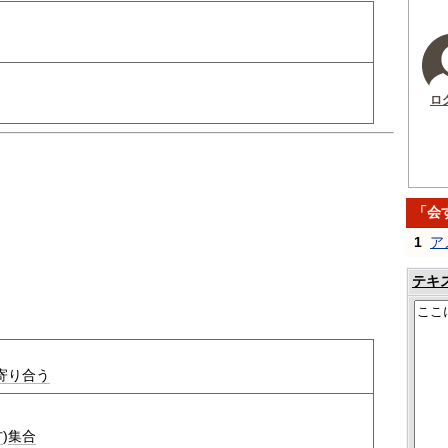
ロ
「会
1
ア
テキ
寄り合う
方
)
集合