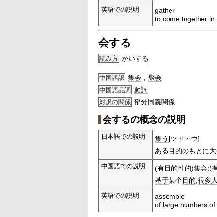
英語での説明
gather
to come together in
会する
かいする
読み方
集会
，
聚会
中国語訳
動詞
中国語品詞
部分
同義
関係
対訳の関係
会するの概念の説明
日本語での説明
集う
[ツド・ウ]
ある
目的
のもとに
大
中国語での説明
(有
目的
性的
)
集会
;(
基于
某个
目的
,
很多
英語での説明
assemble
of large numbers of 