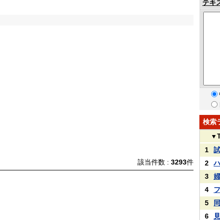
テキ
検索
▼
1
該当件数 :
3293
件
2
3
4
5
6