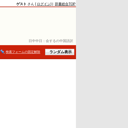
ゲスト
さん [
ログイン
] |
辞書総合TOP
日中中日：
会するの中国語訳
検索フォームの固定解除