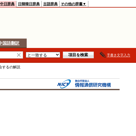
中日辞典
日韓韓日辞典
古語辞典
その他の辞書▼
中国語翻訳
手書き文字入力
会する
の解説