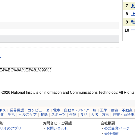
7
8
9
10
引
2026 National Institute of Information and Communications Technology. All Right
ネス
｜
業界用語
｜
コンピュータ
｜
電車
｜
自動車・バイク
｜
船
｜
工学
｜
建築・不動産
文化
｜
生活
｜
ヘルスケア
｜
趣味
｜
スポーツ
｜
生物
｜
食品
｜
人名
｜
方言
｜
辞書・百科事
能
お問合せ・ご要望
会社概要
リオのアプリ
・
お問い合わせ
・
公式企業ページ
・
会社情報