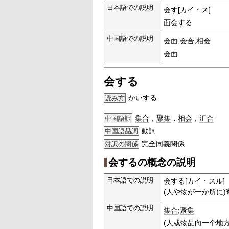
日本語での説明
会す
[カイ・ス]
面会する
中国語での説明
会面
;
会合
;
相会
会面
会する
かいする
読み方
集合
，
聚集
，
相会
，
汇合
中国語訳
動詞
中国語品詞
完
全同
義関係
対訳の関係
会するの概念の説明
日本語での説明
会する[カイ・スル]
(人や物が一
か所
に)
中国語での説明
集合
;
聚集
(人或
物品
向
一个地