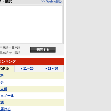
スト翻訳
>> Weblio翻訳
中国語⇒日本語
日本語⇒中国語
ランキング
▼
11～20
▼
21～30
TOP10
試料
ハチ
婦人科
フェノール
同源
見届ける