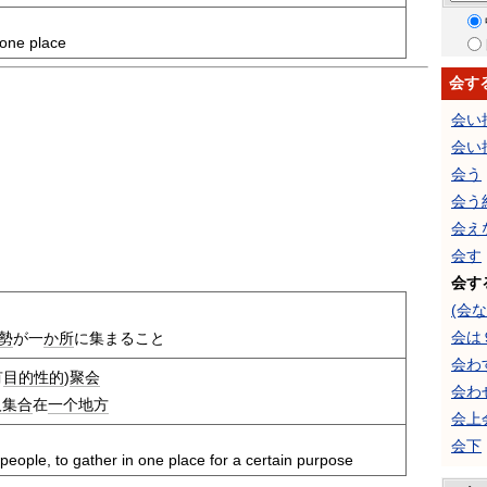
 one place
会す
会い
会い
会う
会う
会え
会す
会す
(会
会は
勢
が一
か所
に集まること
会わ
有
目的
性的
)
聚会
会わ
人
集合
在
一个地方
会上
会下
people, to gather in one place for a certain purpose