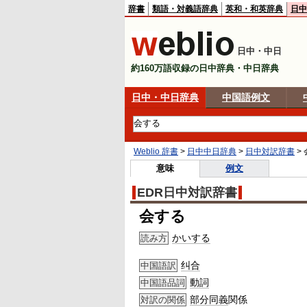
辞書
類語・対義語辞典
英和・和英辞典
日中
日中・中日
約160万語収録の日中辞典・中日辞典
日中・中日辞典
中国語例文
Weblio 辞書
>
日中中日辞典
>
日中対訳辞書
>
意味
例文
EDR日中対訳辞書
会する
かいする
読み方
纠合
中国語訳
動詞
中国語品詞
部分
同義
関係
対訳の関係