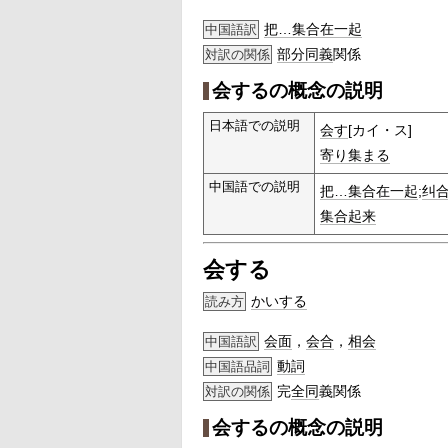
把…集合在一起
中国語訳
部分
同義
関係
対訳の関係
会するの概念の説明
日本語での説明
会す
[カイ・ス]
寄り集まる
中国語での説明
把…集合在一起
;
纠
集合
起来
会する
かいする
読み方
会面
，
会合
，
相会
中国語訳
動詞
中国語品詞
完
全同
義関係
対訳の関係
会するの概念の説明