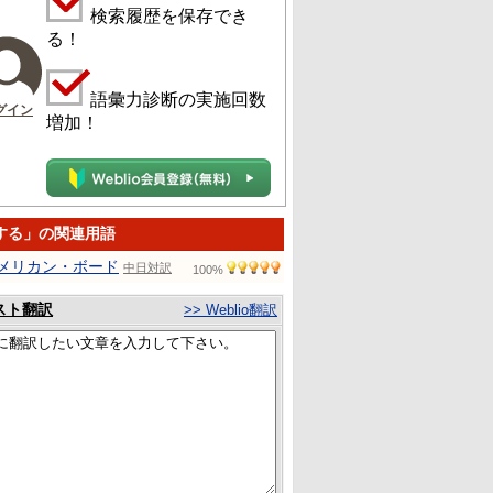
検索履歴を保存でき
る！
語彙力診断の実施回数
グイン
増加！
する」の関連用語
メリカン・ボード
中日対訳
100%
スト翻訳
>> Weblio翻訳