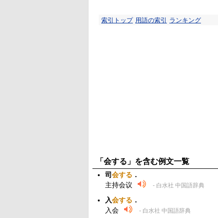
索引トップ
用語の索引
ランキング
「会する」を含む例文一覧
司
会する
．
主持会议
- 白水社 中国語辞典
入
会する
．
入会
- 白水社 中国語辞典