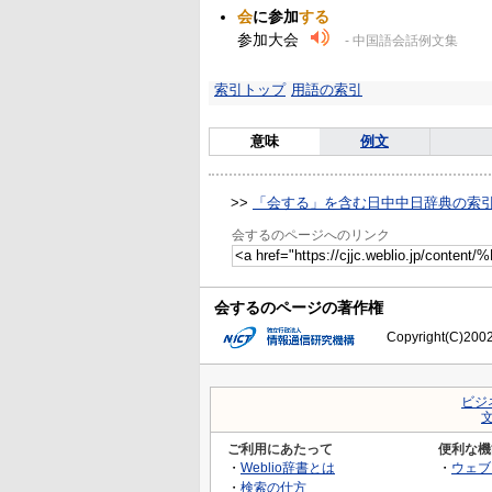
会
に参加
する
参加大会
- 中国語会話例文集
索引トップ
用語の索引
意味
例文
>>
「会する」を含む日中中日辞典の索
会するのページへのリンク
会するのページの著作権
Copyright(C)2002-
ビジ
ご利用にあたって
便利な機
・
Weblio辞書とは
・
ウェブ
・
検索の仕方