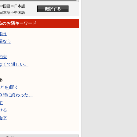
中国語⇒日本語
日本語⇒中国語
るのお隣キーワード
損う
損なう
約束
なくて淋しい。
る
などを)開く
９時に終わった。
す
せる
会下