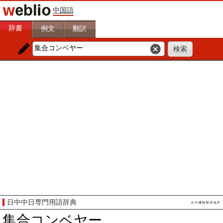
中国語
辞書
例文
翻訳
日中中日専門用語辞典
集合コンベヤー