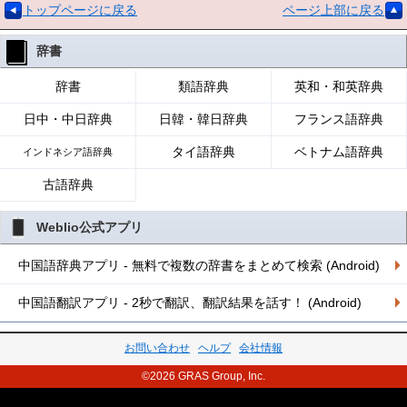
トップページに戻る
ページ上部に戻る
辞書
辞書
類語辞典
英和・和英辞典
日中・中日辞典
日韓・韓日辞典
フランス語辞典
タイ語辞典
ベトナム語辞典
インドネシア語辞典
古語辞典
Weblio公式アプリ
中国語辞典アプリ - 無料で複数の辞書をまとめて検索 (Android)
中国語翻訳アプリ - 2秒で翻訳、翻訳結果を話す！ (Android)
お問い合わせ
ヘルプ
会社情報
©2026 GRAS Group, Inc.