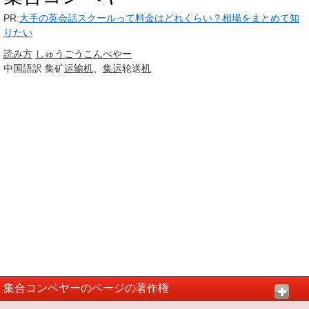
PR:
大手の英会話スクールって料金はどれくらい？相場をまとめて知
りたい
読み方
しゅうごう
こんべやー
中国語訳
集矿
运输机
、
集运
轮送
机
集合コンベヤーのページの著作権