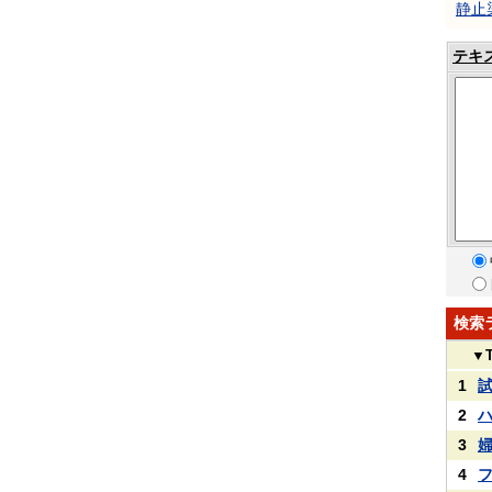
静止
テキ
検索
▼
1
2
3
4