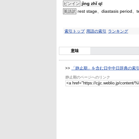
jìng zhǐ qī
ピンイン
rest stage、diastasis period、t
英語訳
索引トップ
用語の索引
ランキング
意味
>>
「静止期」を含む日中中日辞典の索
静止期のページへのリンク