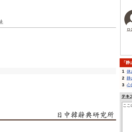
止
ロ
「静
1
休
2
静
3
心
テキ