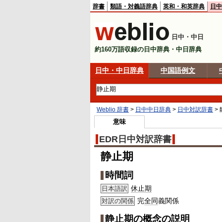
辞書
類語・対義語辞典
英和・和英辞典
日中
日中・中日
約160万語収録の日中辞典・中日辞典
日中・中日辞典
中国語例文
Weblio 辞書
>
日中中日辞典
>
日中対訳辞書
>
意味
EDR日中対訳辞書
静止期
時間詞
休止期
日本語訳
完
全同
義関係
対訳の関係
静止期の概念の説明