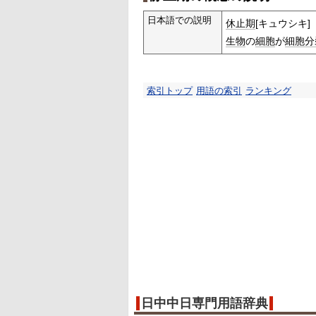
日本語での説明
休止期
[キュウシキ]
生物
の
細胞
が
細胞分
索引トップ
用語の索引
ランキング
日中中日専門用語辞典