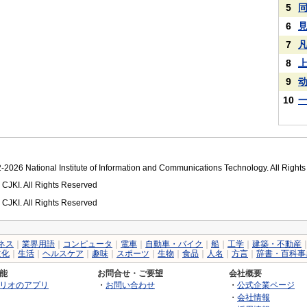
5
6
7
8
9
10
2026 National Institute of Information and Communications Technology. All Right
 CJKI. All Rights Reserved
 CJKI. All Rights Reserved
ネス
｜
業界用語
｜
コンピュータ
｜
電車
｜
自動車・バイク
｜
船
｜
工学
｜
建築・不動産
文化
｜
生活
｜
ヘルスケア
｜
趣味
｜
スポーツ
｜
生物
｜
食品
｜
人名
｜
方言
｜
辞書・百科事
能
お問合せ・ご要望
会社概要
リオのアプリ
・
お問い合わせ
・
公式企業ページ
・
会社情報