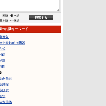
中国語⇒日本語
日本語⇒中国語
期のお隣キーワード
摩擦角
散光盘转动指示器
方式
时间
显影
時間
期
期杀菌剂
期肿瘤
期脱发
板块
林木群体