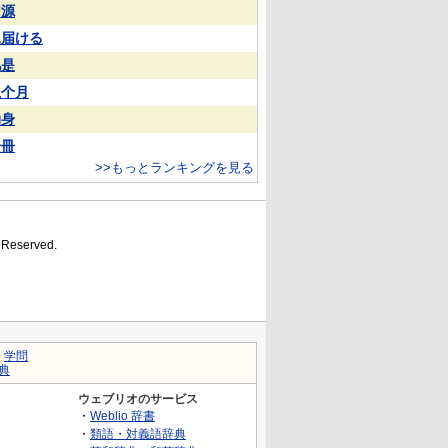
同源
見届ける
凡是
上个月
动身
一冊
>>もっとランキングを見る
s Reserved.
｜
学問
典
ウェブリオのサービス
・
Weblio 辞書
・
類語・対義語辞典