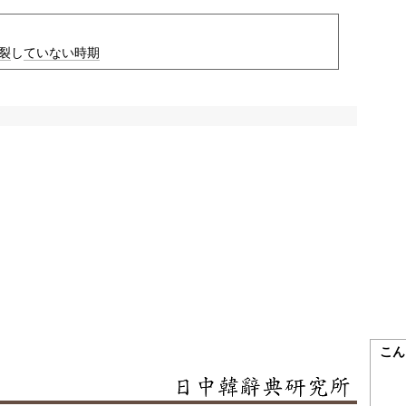
裂
し
ていない
時期
こん