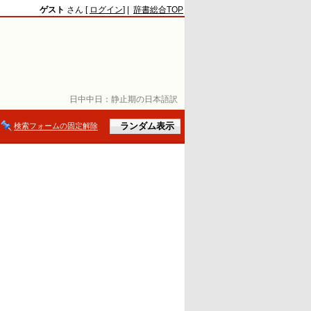
ゲスト
さん [
ログイン
] |
辞書総合TOP
日中中日：
静止期の日本語訳
検索フォームの固定解除