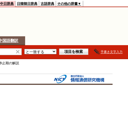
中日辞典
日韓韓日辞典
古語辞典
その他の辞書▼
中国語翻訳
手書き文字入力
静止期
の解説