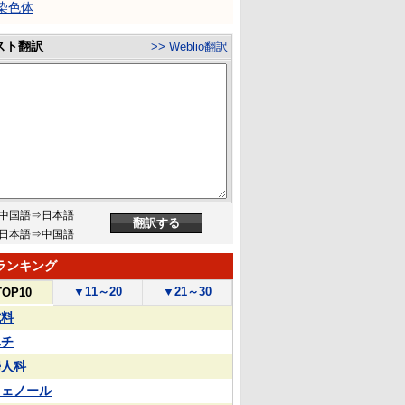
染色体
スト翻訳
>> Weblio翻訳
中国語⇒日本語
日本語⇒中国語
ランキング
▼
11～20
▼
21～30
TOP10
試料
ハチ
婦人科
フェノール