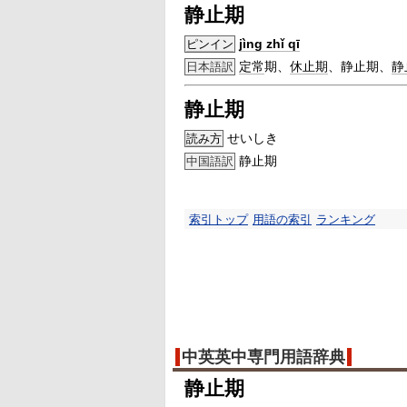
静止期
jìng zhǐ qī
ピンイン
定常
期、
休止期
、静止期、
静
日本語訳
静止期
せいしき
読み方
静止期
中国語訳
索引トップ
用語の索引
ランキング
中英英中専門用語辞典
静止期