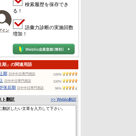
検索履歴を保存でき
る！
語彙力診断の実施回数
グイン
増加！
止期」の関連用語
止期
日中中日専門用語
100%
止
日中中日専門用語
100%
舒张后期
日中中日専門用語
96%
スト翻訳
>> Weblio翻訳