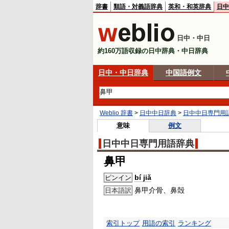
辞書
類語・対義語辞典
英和・和英辞典
日中
日中・中日
約160万語収録の日中辞典・中日辞典
日中・中日辞典
中国語例文
Weblio 辞書
>
日中中日辞典
>
日中中日専門用
意味
例文
日中中日専門用語辞典
鼻甲
bí jiǎ
ピンイン
鼻甲介骨、鼻殻
日本語訳
索引トップ
用語の索引
ランキング