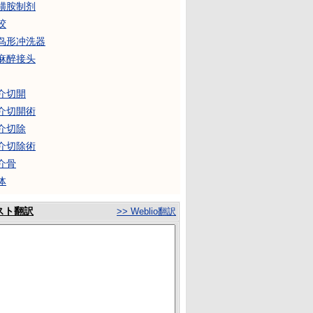
磺胺制剂
胶
鸟形冲洗器
麻醉接头
介切開
介切開術
介切除
介切除術
介骨
体
スト翻訳
>> Weblio翻訳