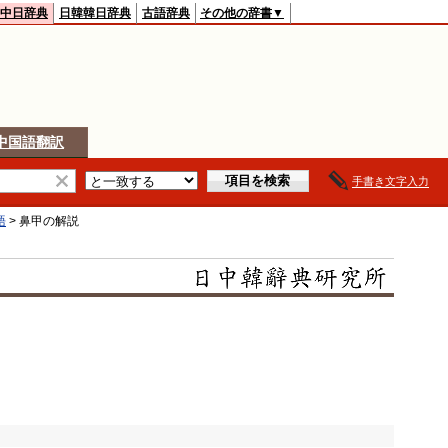
中日辞典
日韓韓日辞典
古語辞典
その他の辞書▼
中国語翻訳
手書き文字入力
語
>
鼻甲
の解説