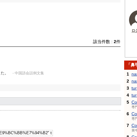
ロ
該当件数 :
2
件
「鼻
した。
- 中国語会話例文集
1
na
2
na
3
tu
4
tu
5
Co
専
6
Co
専
7
Co
英