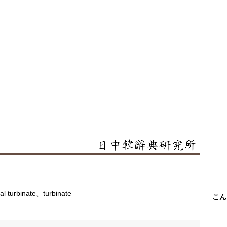
l turbinate、turbinate
こん