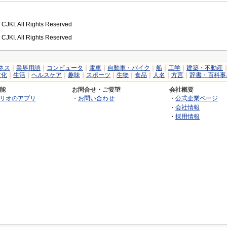
 CJKI. All Rights Reserved
 CJKI. All Rights Reserved
ネス
｜
業界用語
｜
コンピュータ
｜
電車
｜
自動車・バイク
｜
船
｜
工学
｜
建築・不動産
文化
｜
生活
｜
ヘルスケア
｜
趣味
｜
スポーツ
｜
生物
｜
食品
｜
人名
｜
方言
｜
辞書・百科事
能
お問合せ・ご要望
会社概要
リオのアプリ
・
お問い合わせ
・
公式企業ページ
・
会社情報
・
採用情報