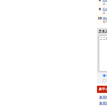
8
Co
語
9
Cr
語
10
Hi
専
テキ
鼻甲
鼻用
鼻用