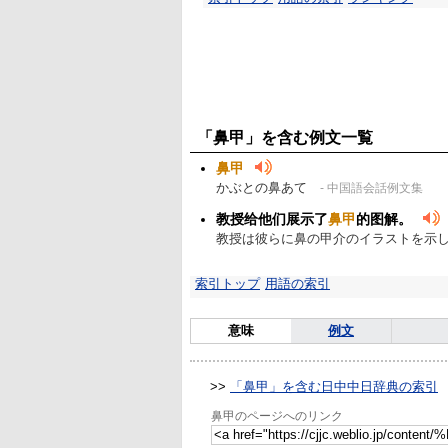
「鼻甲」を含む例文一覧
鼻甲
かぶとの鼻あて
- 中国語会話例文集
教授给他们展示了
鼻甲
的图解。
教授は彼らに鼻の甲介のイラストを示
索引トップ
用語の索引
意味
例文
>>
「鼻甲」を含む日中中日辞典の索引
鼻甲のページへのリンク