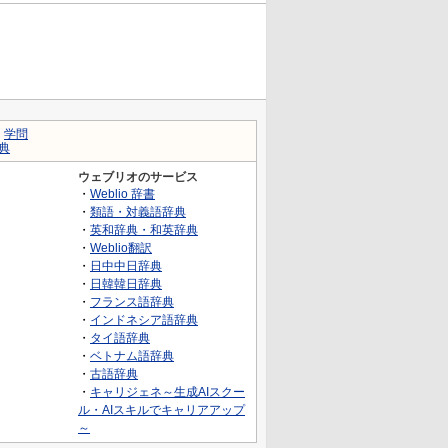
｜
学問
典
ウェブリオのサービス
・
Weblio 辞書
・
類語・対義語辞典
・
英和辞典・和英辞典
・
Weblio翻訳
・
日中中日辞典
・
日韓韓日辞典
・
フランス語辞典
・
インドネシア語辞典
・
タイ語辞典
・
ベトナム語辞典
・
古語辞典
・
キャリジェネ～生成AIスクー
ル・AIスキルでキャリアアップ
～