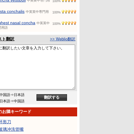
ncha vestibuli
中英英中専門用
100%
ista conchalis
中英英中専門用
100%
ghest nasal concha
中英英中
100%
門用語
スト翻訳
>> Weblio翻訳
中国語⇒日本語
日本語⇒中国語
のお隣キーワード
环形刀
玻璃冲洗管嘴