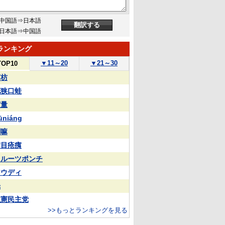
中国語⇒日本語
日本語⇒中国語
ランキング
▼
11～20
▼
21～30
TOP10
苏枋
花狭口蛙
実量
ūniáng
喇嘛
满目疮痍
フルーツポンチ
アウディ
光
立憲民主党
>>もっとランキングを見る