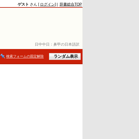
ゲスト
さん [
ログイン
] |
辞書総合TOP
日中中日：
鼻甲の日本語訳
検索フォームの固定解除