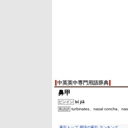
中英英中専門用語辞典
鼻甲
bí jiǎ
ピンイン
turbinates、nasal concha、nasa
英語訳
索引トップ
用語の索引
ランキング