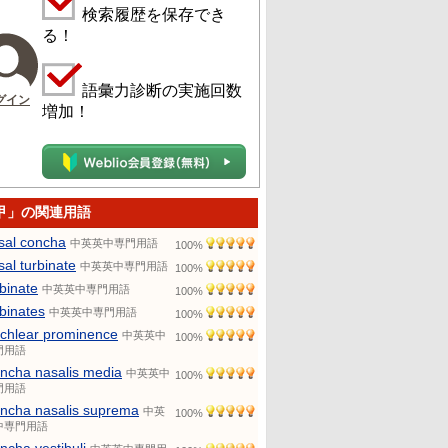
検索履歴を保存でき
る！
語彙力診断の実施回数
グイン
増加！
甲」の関連用語
sal concha
中英英中専門用語
100%
sal turbinate
中英英中専門用語
100%
rbinate
中英英中専門用語
100%
rbinates
中英英中専門用語
100%
chlear prominence
中英英中
100%
門用語
ncha nasalis media
中英英中
100%
門用語
ncha nasalis suprema
中英
100%
中専門用語