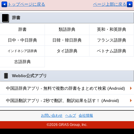
トップページに戻る
ページ上部に戻る
辞書
辞書
類語辞典
英和・和英辞典
日中・中日辞典
日韓・韓日辞典
フランス語辞典
タイ語辞典
ベトナム語辞典
インドネシア語辞典
古語辞典
Weblio公式アプリ
中国語辞典アプリ - 無料で複数の辞書をまとめて検索 (Android)
中国語翻訳アプリ - 2秒で翻訳、翻訳結果を話す！ (Android)
お問い合わせ
ヘルプ
会社情報
©2026 GRAS Group, Inc.