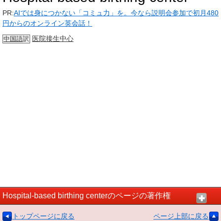
PR:
AIでは身につかない「コミュ力」を。今なら説明会参加で初月480
円からのオンライン英会話！
医院
接生
中心
中国語
訳
Hospital-based birthing centerのページの著作権
トップページに戻る
ページ上部に戻る