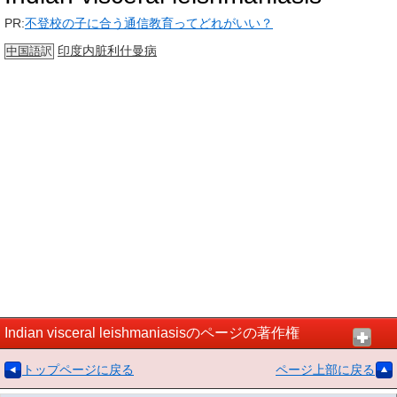
PR:
不登校の子に合う通信教育ってどれがいい？
印度
内脏
利什曼病
中国語
訳
Indian visceral leishmaniasisのページの著作権
トップページに戻る
ページ上部に戻る