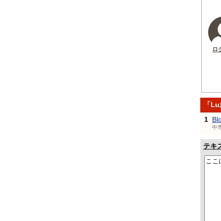
ロ
「L
1
Bl
中
テキ