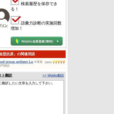
検索履歴を保存でき
る！
語彙力診断の実施回数
グイン
増加！
u血型抗原」の関連用語
ood group antigen Lu
中英英
100%
専門用語
スト翻訳
>> Weblio翻訳