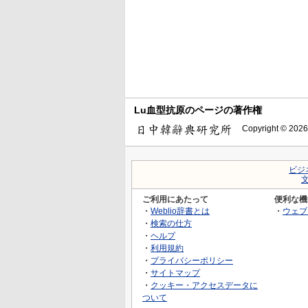
Lu血型抗原のページの著作権
Copyright © 2026
ビジ
ご利用にあたって
便利な機
・
Weblio辞書とは
・
ウェブ
・
検索の仕方
・
ヘルプ
・
利用規約
・
プライバシーポリシー
・
サイトマップ
・
クッキー・アクセスデータに
ついて