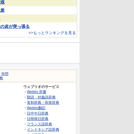
游戏
反差
装
欲の皮が突っ張る
>>もっとランキングを見る
｜
学問
典
ウェブリオのサービス
・
Weblio 辞書
・
類語・対義語辞典
・
英和辞典・和英辞典
・
Weblio翻訳
・
日中中日辞典
・
日韓韓日辞典
・
フランス語辞典
・
インドネシア語辞典