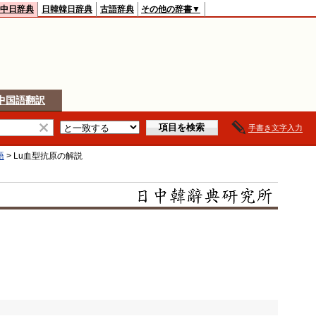
中日辞典
日韓韓日辞典
古語辞典
その他の辞書▼
中国語翻訳
手書き文字入力
語
>
Lu血型抗原
の解説