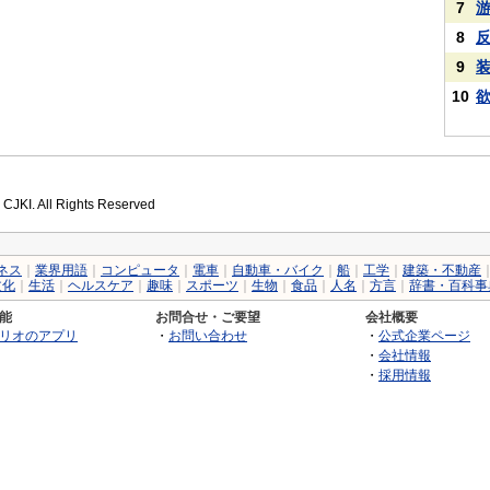
7
8
9
10
 CJKI. All Rights Reserved
ネス
｜
業界用語
｜
コンピュータ
｜
電車
｜
自動車・バイク
｜
船
｜
工学
｜
建築・不動産
文化
｜
生活
｜
ヘルスケア
｜
趣味
｜
スポーツ
｜
生物
｜
食品
｜
人名
｜
方言
｜
辞書・百科事
能
お問合せ・ご要望
会社概要
リオのアプリ
・
お問い合わせ
・
公式企業ページ
・
会社情報
・
採用情報