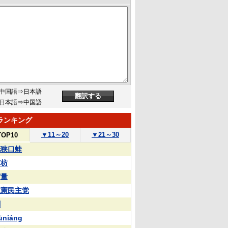
中国語⇒日本語
日本語⇒中国語
ランキング
▼
11～20
▼
21～30
TOP10
花狭口蛙
苏枋
実量
立憲民主党
蒯
ūniáng