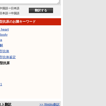
中国語⇒日本語
日本語⇒中国語
血型抗原のお隣キーワード
 heart
 body
la
分解
血型抗体
血型抗体鉴定
血型抗原
T1
スト翻訳
>> Weblio翻訳