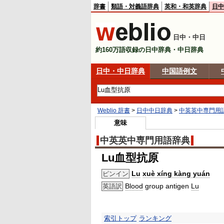
辞書
類語・対義語辞典
英和・和英辞典
日中
日中・中日
約160万語収録の日中辞典・中日辞典
日中・中日辞典
中国語例文
Weblio 辞書
>
日中中日辞典
>
中英英中専門用
意味
中英英中専門用語辞典
Lu血型抗原
Lu
xuè xíng kàng yuán
ピンイン
Blood
group antigen
Lu
英語訳
索引トップ
ランキング