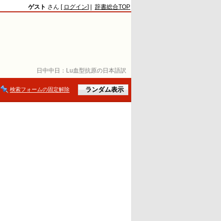
ゲスト
さん [
ログイン
] |
辞書総合TOP
日中中日：
Lu血型抗原の日本語訳
検索フォームの固定解除