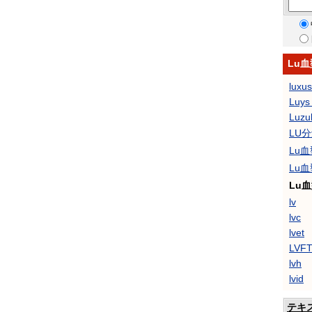
Lu
luxus
Luys
Luzu
LU
Lu
Lu
Lu
lv
lvc
lvet
LVF
lvh
lvid
テキ