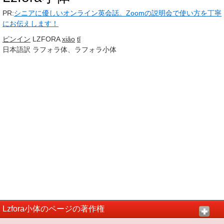
PR:
シニアに優しいオンライン英会話。Zoomの説明会で使い方を丁寧
にお伝えします！
ピンイン
LZFORA
xiǎo
tǐ
日本語訳
ラフォラ体、ラフォラ小体
Lzfora小体のページの著作権