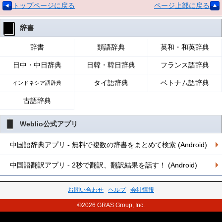
トップページに戻る
ページ上部に戻る
辞書
辞書
類語辞典
英和・和英辞典
日中・中日辞典
日韓・韓日辞典
フランス語辞典
タイ語辞典
ベトナム語辞典
インドネシア語辞典
古語辞典
Weblio公式アプリ
中国語辞典アプリ - 無料で複数の辞書をまとめて検索 (Android)
中国語翻訳アプリ - 2秒で翻訳、翻訳結果を話す！ (Android)
お問い合わせ
ヘルプ
会社情報
©2026 GRAS Group, Inc.