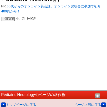
PR:
60代からのオンライン英会話。オンライン説明会に参加で初月
480円から！
小儿科
-
神经
科
中国語
訳
Pediatric Neurologyのページの著作権
トップページに戻る
ページ上部に戻る