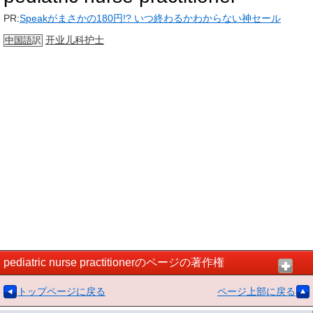
PR:
Speakがまさかの180円!? いつ終わるかわからない神セール
开业
儿科
护士
中国語
訳
pediatric nurse practitionerのページの著作権
トップページに戻る
ページ上部に戻る