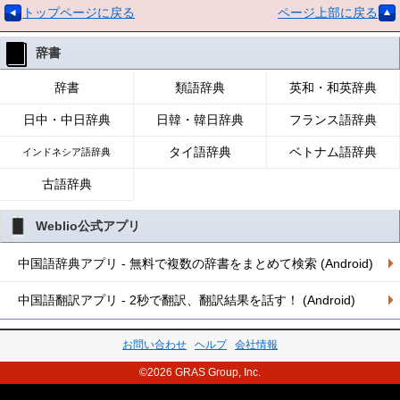
トップページに戻る
ページ上部に戻る
辞書
辞書
類語辞典
英和・和英辞典
日中・中日辞典
日韓・韓日辞典
フランス語辞典
タイ語辞典
ベトナム語辞典
インドネシア語辞典
古語辞典
Weblio公式アプリ
中国語辞典アプリ - 無料で複数の辞書をまとめて検索 (Android)
中国語翻訳アプリ - 2秒で翻訳、翻訳結果を話す！ (Android)
お問い合わせ
ヘルプ
会社情報
©2026 GRAS Group, Inc.