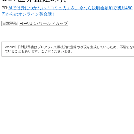
PR:
AIでは身につかない「コミュ力」を。今なら説明会参加で初月480
円からのオンライン英会話！
FIFA U-17ワールドカップ
日本語訳
Weblio中日対訳辞書はプログラムで機械的に意味や表現を生成しているため、不適切
ていることもあります。ご了承くださいませ。