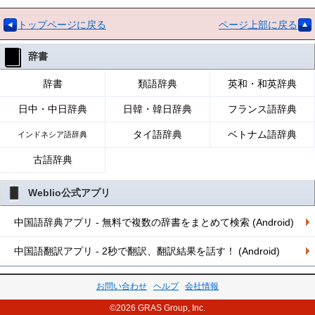
トップページに戻る
ページ上部に戻る
辞書
辞書
類語辞典
英和・和英辞典
日中・中日辞典
日韓・韓日辞典
フランス語辞典
タイ語辞典
ベトナム語辞典
インドネシア語辞典
古語辞典
Weblio公式アプリ
中国語辞典アプリ - 無料で複数の辞書をまとめて検索 (Android)
中国語翻訳アプリ - 2秒で翻訳、翻訳結果を話す！ (Android)
お問い合わせ
ヘルプ
会社情報
©2026 GRAS Group, Inc.