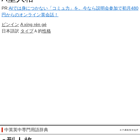
PR:
AIでは身につかない「コミュ力」を。今なら説明会参加で初月480
円からのオンライン英会話！
ピンイン
A xíng rén gé
日本語訳
タイプ
Ａ的
性格
中英英中専門用語辞典