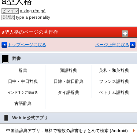
a型人格
a xíng rén gé
ピンイン
type a personality
英語訳
a型人格のページの著作権
トップページに戻る
ページ上部に戻る
辞書
辞書
類語辞典
英和・和英辞典
日中・中日辞典
日韓・韓日辞典
フランス語辞典
タイ語辞典
ベトナム語辞典
インドネシア語辞典
古語辞典
Weblio公式アプリ
中国語辞典アプリ - 無料で複数の辞書をまとめて検索 (Android)