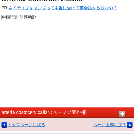
PR:
ネイティブキャンプって本当に受けて英会話を放題なの？
肋
颈动脉
中国語
訳
arteria costocervicalisのページの著作権
トップページに戻る
ページ上部に戻る