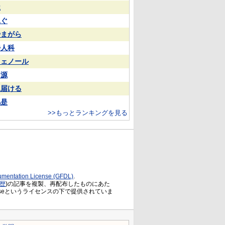
屋
泳ぐ
やまがら
婦人科
フェノール
同源
見届ける
凡是
>>もっとランキングを見る
mentation License (GFDL)
.
歴
)の記事を複製、再配布したものにあた
ation Licenseというライセンスの下で提供されていま