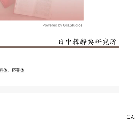
Powered by 
GliaStudios
Mute
容体
、摂
受体
こん