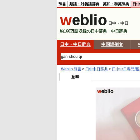
辞書
類語・対義語辞典
英和・和英辞典
日中
日中・中日
約160万語収録の日中辞典・中日辞典
日中・中日辞典
中国語例文
Weblio 辞書
>
日中中日辞典
>
日中中日専門用
意味