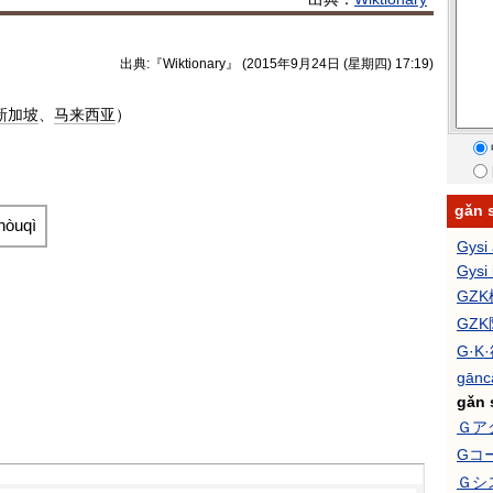
出典:『Wiktionary』 (2015年9月24日 (星期四) 17:19)
新加坡
、
马来西亚
）
）
gǎn
hòuqì
Gysi 
Gysi 
GZ
GZ
G·K
gānc
gǎn 
Ｇア
Gコ
Ｇシ