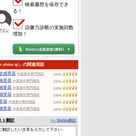
検索履歴を保存でき
る！
語彙力診断の実施回数
グイン
増加！
n shòu qì」の関連用語
觉感受器
中英英中専門用語
100%
感受器
中英英中専門用語
100%
感受器
中英英中専門用語
100%
感受器
中英英中専門用語
100%
受器
中英英中専門用語
100%
感受器
中英英中専門用語
100%
スト翻訳
>> Weblio翻訳