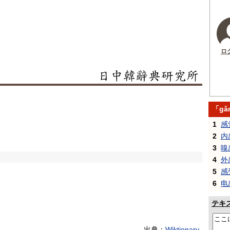
ロ
「gǎ
1
感
2
内
3
嗅
4
外
5
感
6
电
テキ
出典：
Wiktionary