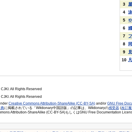
3
4
5
6
7
8
9
10
 CJKI. All Rights Reserved
 CJKI. All Rights Reserved
 under
Creative Commons Attribution-ShareAlike (CC-BY-SA)
and/or
GNU Free Docu
辞典
に掲載されている「Wiktionary中国語版」の記事は、Wiktionaryの
感受器
(
改訂履
ommons Attribution-ShareAlike (CC-BY-SA)もしくはGNU Free Document