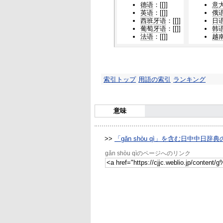
德语
：[[]]
意
英语
：[[]]
俄
西班牙语
：[[]]
日
葡萄牙语
：[[]]
韩
法语
：[[]]
越
索引トップ
用語の索引
ランキング
意味
>>
「gǎn shòu qì」を含む日中中日辞
gǎn shòu qìのページへのリンク