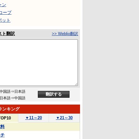
ャン
コープ
ポット
スト翻訳
>> Weblio翻訳
中国語⇒日本語
日本語⇒中国語
ランキング
▼
11～20
▼
21～30
TOP10
試料
ハチ