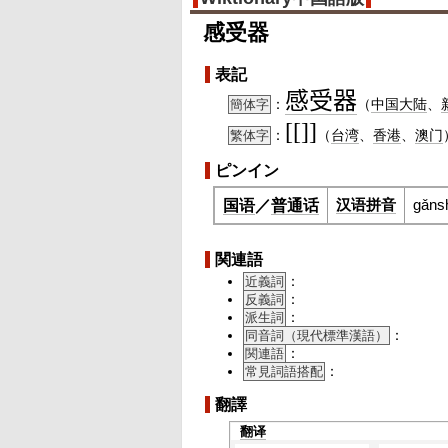
感受器
表記
感
受
器
：
（
中国大陆
、
簡体字
[[]]
：
（
台湾
、
香港
、
澳门
繁体字
ピンイン
汉语拼音
gǎns
国语
／
普通话
関連語
：
近義詞
：
反義詞
：
派生詞
：
同音詞（現代標準漢語）
：
関連語
：
常見詞語搭配
翻譯
翻译