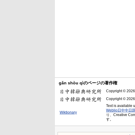
gǎn shòu qìのページの著作権
Copyright © 2026
Copyright © 2026
Text is available
Weblio日中中日
Wiktionary
り、Creative C
す。