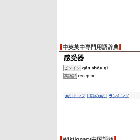
中英英中専門用語辞典
感受器
gǎn shòu qì
ピンイン
receptor
英語訳
索引トップ
用語の索引
ランキング
Wiktionary中国語版