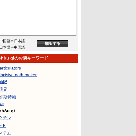
中国語⇒日本語
日本語⇒中国語
 shòu qìのお隣キーワード
articulators
incisive path maker
K極限
K限界
·卻斯特頓
ǎo
shòu qì
クチン
ード
ステム