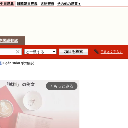
中日辞典
日韓韓日辞典
古語辞典
その他の辞書▼
中国語翻訳
手書き文字入力
語
>
gǎn shòu qì
の解説
もっとみる
arrow_forward_ios