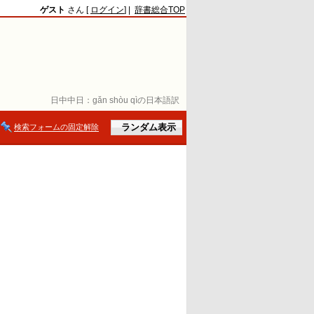
ゲスト
さん [
ログイン
] |
辞書総合TOP
日中中日：
gǎn shòu qìの日本語訳
検索フォームの固定解除