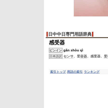
日中中日専門用語辞典
感受器
gǎn shòu qì
ピンイン
センサ
、受
容器
、感受器、
受
日本語訳
索引トップ
用語の索引
ランキング