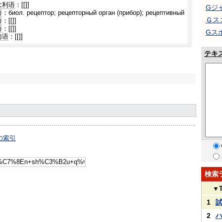
大利语
：[[]]
Gジ
语
：биол. рецептор; рецепторный орган (прибор); рецептивный
Ｇス
语
：[[]]
语
：[[]]
Gス
南语
：[[]]
テキ
典の索引
検索
▼
1
2