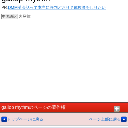
PR:
DMM英会話って本当に評判どおり？体験談をしりたい
奔马律
中国語
訳
gallop rhythmのページの著作権
トップページに戻る
ページ上部に戻る