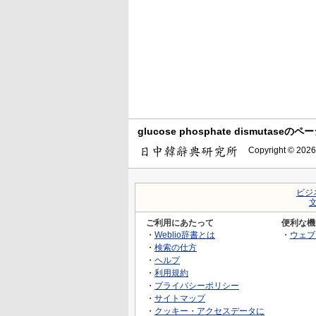
glucose phosphate dismutase
Copyright © 2026
ビジ
ご利用にあたって
便利な機
・
Weblio辞書とは
・
ウェブ
・
検索の仕方
・
ヘルプ
・
利用規約
・
プライバシーポリシー
・
サイトマップ
・
クッキー・アクセスデータに