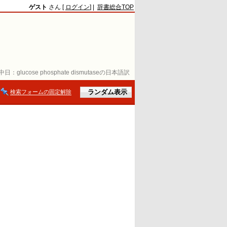
ゲスト
さん [
ログイン
] |
辞書総合TOP
中日：
glucose phosphate dismutaseの日本語訳
検索フォームの固定解除