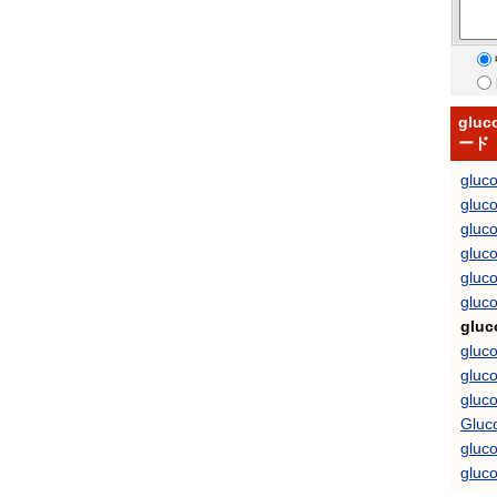
glu
ード
gluc
gluc
gluc
gluc
gluco
gluc
gluc
gluc
gluc
gluc
Gluc
gluc
gluco