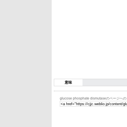
意味
glucose phosphate dismutaseのページ