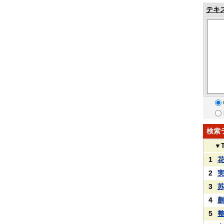
テキ
検索
▼
1
2
3
4
5