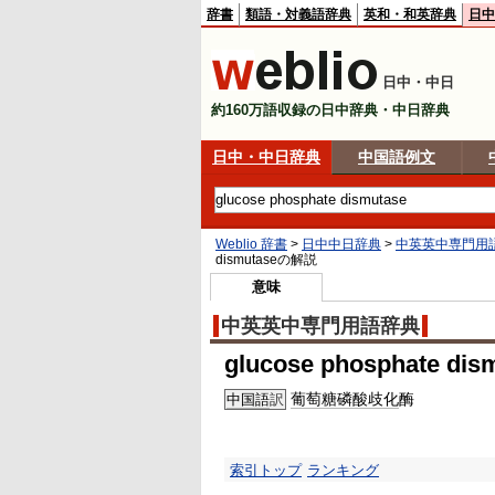
辞書
類語・対義語辞典
英和・和英辞典
日中
日中・中日
約160万語収録の日中辞典・中日辞典
日中・中日辞典
中国語例文
Weblio 辞書
>
日中中日辞典
>
中英英中専門用
dismutase
の解説
意味
中英英中専門用語辞典
glucose phosphate dis
葡萄糖磷酸
歧化
酶
中国語
訳
索引トップ
ランキング