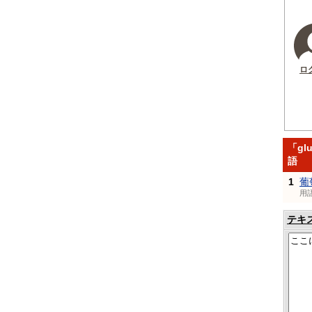
ロ
「gl
語
1
葡
用
テキ