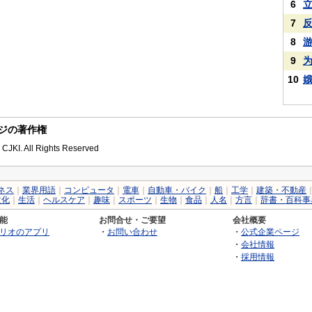
6
7
8
9
10
のページの著作権
 CJKI. All Rights Reserved
ネス
｜
業界用語
｜
コンピュータ
｜
電車
｜
自動車・バイク
｜
船
｜
工学
｜
建築・不動産
文化
｜
生活
｜
ヘルスケア
｜
趣味
｜
スポーツ
｜
生物
｜
食品
｜
人名
｜
方言
｜
辞書・百科事
能
お問合せ・ご要望
会社概要
リオのアプリ
・
お問い合わせ
・
公式企業ページ
・
会社情報
・
採用情報