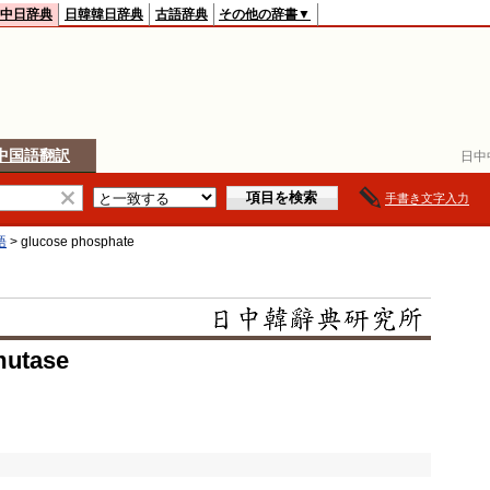
中日辞典
日韓韓日辞典
古語辞典
その他の辞書▼
中国語翻訳
日中
手書き文字入力
語
>
glucose phosphate
mutase