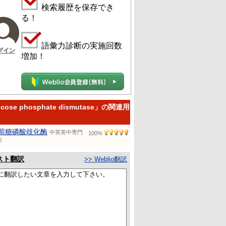
検索履歴を保存でき
る！
語彙力診断の実施回数
グイン
増加！
ucose phosphate dismutase」の関連用
萄糖磷酸歧化酶
中英英中専門
100%
語
スト翻訳
>> Weblio翻訳