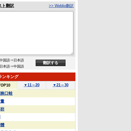
スト翻訳
>> Weblio翻訳
中国語⇒日本語
日本語⇒中国語
ランキング
▼
11～20
▼
21～30
TOP10
花狭口蛙
実量
苏枋
蒯
整體