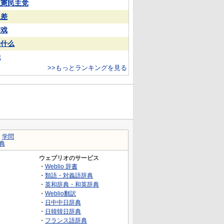
立憲民主党
反差
游戏
为什么
娥
>>もっとランキングを見る
｜
学問
典
ウェブリオのサービス
・
Weblio 辞書
・
類語・対義語辞典
・
英和辞典・和英辞典
・
Weblio翻訳
・
日中中日辞典
・
日韓韓日辞典
・
フランス語辞典