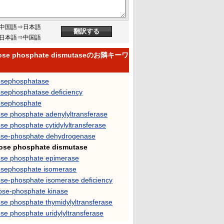
中国語⇒日本語
日本語⇒中国語
cose phosphate dismutaseのお隣キーワ
osephosphatase
osephosphatase deficiency
osephosphate
ose phosphate adenylyltransferase
se phosphate cytidylyltransferase
ose-phosphate dehydrogenase
ose phosphate dismutase
ose phosphate epimerase
osephosphate isomerase
ose-phosphate isomerase deficiency
ose-phosphate kinase
ose phosphate thymidylyltransferase
se phosphate uridylyltransferase