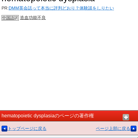
PR:
DMM英会話って本当に評判どおり？体験談をしりたい
造血
功能
不良
中国語
訳
hematopoietic dysplasiaのページの著作権
トップページに戻る
ページ上部に戻る