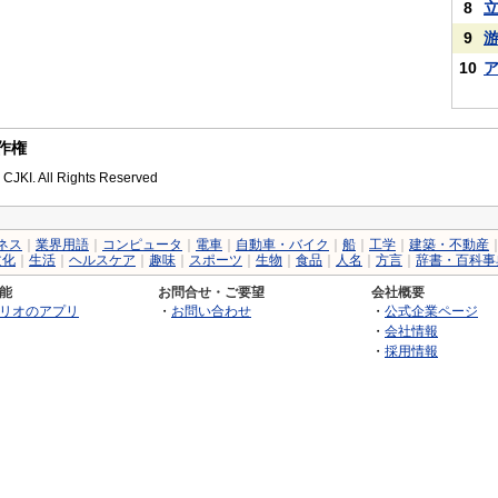
8
9
10
著作権
 CJKI. All Rights Reserved
ネス
｜
業界用語
｜
コンピュータ
｜
電車
｜
自動車・バイク
｜
船
｜
工学
｜
建築・不動産
文化
｜
生活
｜
ヘルスケア
｜
趣味
｜
スポーツ
｜
生物
｜
食品
｜
人名
｜
方言
｜
辞書・百科事
能
お問合せ・ご要望
会社概要
リオのアプリ
・
お問い合わせ
・
公式企業ページ
・
会社情報
・
採用情報