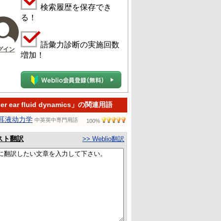
検索履歴を保存でき
る！
語彙力診断の実施回数
グイン
増加！
er ear fluid dynamics」の関連用語
耳液动力学
中英英中専門用語
100%
スト翻訳
>> Weblio翻訳