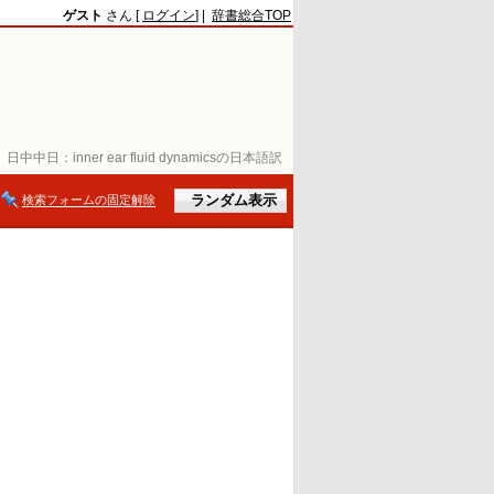
ゲスト
さん [
ログイン
] |
辞書総合TOP
日中中日：
inner ear fluid dynamicsの日本語訳
検索フォームの固定解除