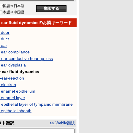
中国語⇒日本語
日本語⇒中国語
r ear fluid dynamicsのお隣キーワード
 door
 duct
 ear
r ear compliance
 ear conductive hearing loss
 ear dysplasia
r ear fluid dynamics
-ear-reaction
 electron
r enamel epithelium
 enamel layer
 epithelial layer of tympanic membrane
 epithelial sheath
スト翻訳
>> Weblio翻訳