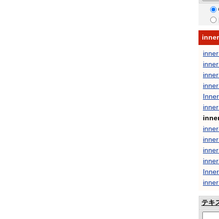
inne
inner
inner
inner
inne
Inner
inner
inne
inner
inner
inne
inner
Inner
inner
テキ