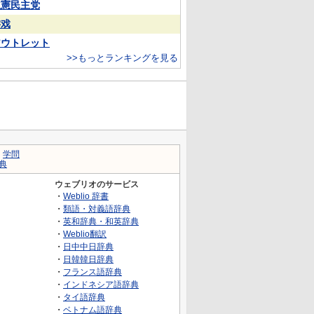
立憲民主党
游戏
アウトレット
>>もっとランキングを見る
｜
学問
典
ウェブリオのサービス
・
Weblio 辞書
・
類語・対義語辞典
・
英和辞典・和英辞典
・
Weblio翻訳
・
日中中日辞典
・
日韓韓日辞典
・
フランス語辞典
・
インドネシア語辞典
・
タイ語辞典
・
ベトナム語辞典