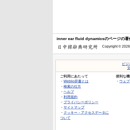
inner ear fluid dynamicsのページの
Copyright © 2026
ビジ
ご利用にあたって
便利な機
・
Weblio辞書とは
・
ウェブ
・
検索の仕方
・
ヘルプ
・
利用規約
・
プライバシーポリシー
・
サイトマップ
・
クッキー・アクセスデータに
ついて