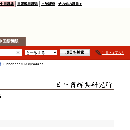
中日辞典
日韓韓日辞典
古語辞典
その他の辞書▼
中国語翻訳
手書き文字入力
語
>
inner ear fluid dynamics
s