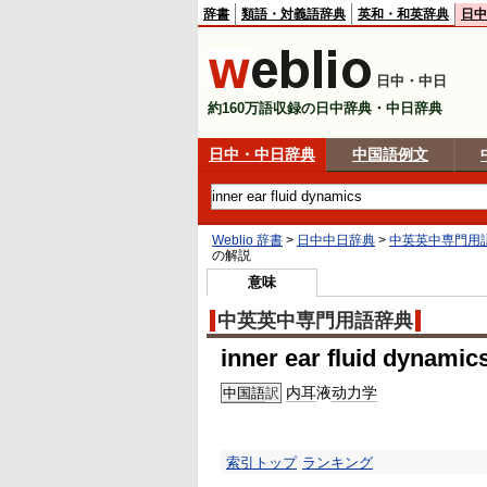
辞書
類語・対義語辞典
英和・和英辞典
日中
日中・中日
約160万語収録の日中辞典・中日辞典
日中・中日辞典
中国語例文
Weblio 辞書
>
日中中日辞典
>
中英英中専門用
の解説
意味
中英英中専門用語辞典
inner ear fluid dynamic
内耳
液
动力学
中国語
訳
索引トップ
ランキング