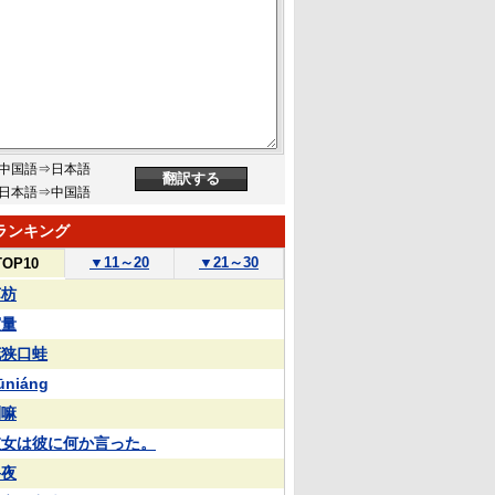
中国語⇒日本語
日本語⇒中国語
ランキング
▼
11～20
▼
21～30
TOP10
苏枋
実量
花狭口蛙
ūniáng
喇嘛
彼女は彼に何か言った。
終夜