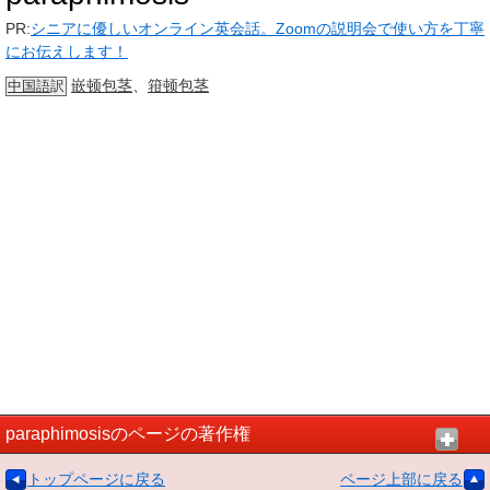
PR:
シニアに優しいオンライン英会話。Zoomの説明会で使い方を丁寧
にお伝えします！
嵌顿包茎
、
箝顿包茎
中国語
訳
paraphimosisのページの著作権
トップページに戻る
ページ上部に戻る