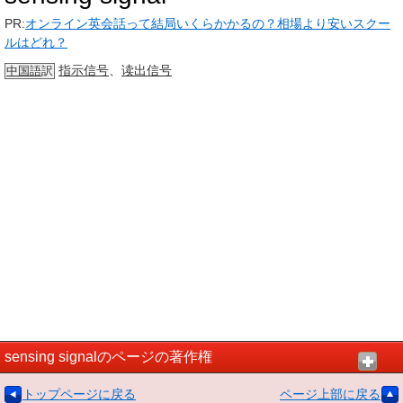
PR:
オンライン英会話って結局いくらかかるの？相場より安いスクー
ルはどれ？
指示信号
、
读出
信号
中国語
訳
sensing signalのページの著作権
トップページに戻る
ページ上部に戻る