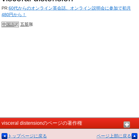
PR:
60代からのオンライン英会話。オンライン説明会に参加で初月
480円から！
五脏
胀
中国語
訳
visceral distensionのページの著作権
トップページに戻る
ページ上部に戻る