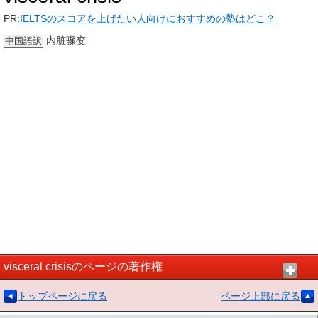
PR:
IELTSのスコアを上げたい人向けにおすすめの塾はどこ？
内脏骤变
中国語
訳
visceral crisisのページの著作権
トップページに戻る
ページ上部に戻る