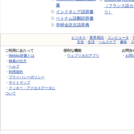
書
（フランス語カ
インドネシア語辞書
リ）
ベトナム語翻訳辞書
学研全訳古語辞典
ビジネス
｜
業界用語
｜
コンピュータ
｜
文化
｜
生活
｜
ヘルスケア
｜
趣味
｜
ご利用にあたって
便利な機能
お問合
・
Weblio辞書とは
・
ウェブリオのアプリ
・
お問
・
検索の仕方
・
ヘルプ
・
利用規約
・
プライバシーポリシー
・
サイトマップ
・
クッキー・アクセスデータに
ついて