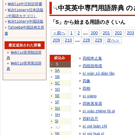
Weblio中日対訳辞書
▼
中英英中専門用語辞典 の
Wiktionary日本語版
▼
（中国語カテゴリ）
「S」から始まる用語のさくいん
Wiktionary中国語版
▼
Tatoeba中国語例文辞
▼
...
.
＜前へ
1
2
200
201
202
203
書
...
.
209
210
228
229
次へ＞
最近追加された辞書
Weblio実用類語辞
▼
典
絞込み
四线终止集
Weblio実用英語辞
▼
S
四线组电缆
典
SA
sì xiàn zǔ diàn lǎn
SB
四象
SC
四相
SD
SE
sì xiàng
SF
四效蒸发器
SG
sì xiào zhēng fā qì
SH
四斜边尺
SI
sì xié biān chǐ
SJ
sì xiù huà xī
SK