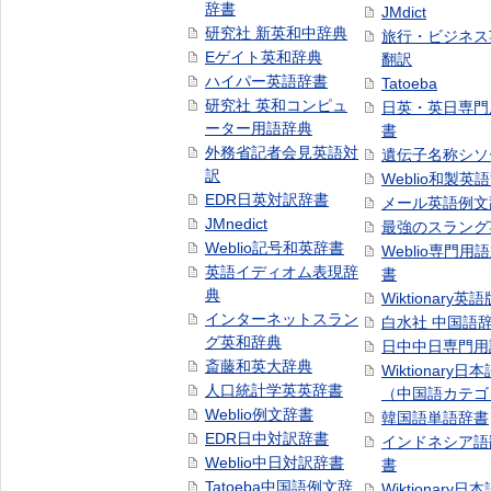
辞書
JMdict
研究社 新英和中辞典
旅行・ビジネス
Eゲイト英和辞典
翻訳
ハイパー英語辞書
Tatoeba
研究社 英和コンピュ
日英・英日専門
ーター用語辞典
書
外務省記者会見英語対
遺伝子名称シソ
訳
Weblio和製英
EDR日英対訳辞書
メール英語例文
JMnedict
最強のスラング
Weblio記号和英辞書
Weblio専門用
英語イディオム表現辞
書
典
Wiktionary英語
インターネットスラン
白水社 中国語
グ英和辞典
日中中日専門用
斎藤和英大辞典
Wiktionary日
人口統計学英英辞書
（中国語カテゴ
Weblio例文辞書
韓国語単語辞書
EDR日中対訳辞書
インドネシア語
Weblio中日対訳辞書
書
Tatoeba中国語例文辞
Wiktionary日