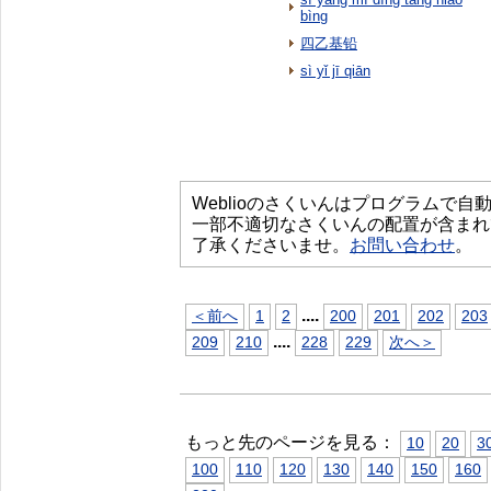
bìng
四乙基铅
sì yǐ jī qiān
Weblioのさくいんはプログラムで
一部不適切なさくいんの配置が含まれ
了承くださいませ。
お問い合わせ
。
...
.
＜前へ
1
2
200
201
202
203
...
.
209
210
228
229
次へ＞
もっと先のページを見る：
10
20
3
100
110
120
130
140
150
160