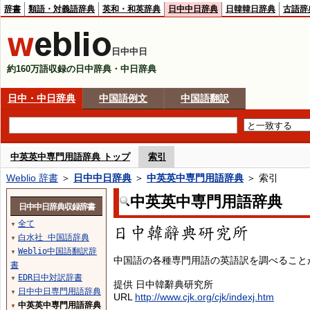
辞書
類語・対義語辞典
英和・和英辞典
日中中日辞典
日韓韓日辞典
古語辞
日中中日
約160万語収録の日中辞典・中日辞典
日中・中日辞典
中国語例文
中国語翻訳
中英英中専門用語辞典 トップ
索引
Weblio 辞書
＞
日中中日辞典
＞
中英英中専門用語辞典
＞ 索引
中英英中専門用語辞典
日中中日辞典収録辞書
全て
▼
白水社 中国語辞典
▼
Weblio中国語翻訳辞
▼
中国語の各種専門用語の英語訳を調べること
書
EDR日中対訳辞書
▼
提供 日中韓辭典研究所
日中中日専門用語辞典
▼
URL
http://www.cjk.org/cjk/indexj.htm
中英英中専門用語辞典
▼