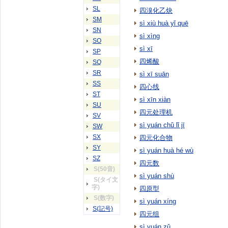
SL
四溴化乙炔
SM
sì xiù huà yǐ quē
SN
sì xìng
SO
sì xī
SP
四烯酸
SQ
SR
sì xī suān
SS
四心线
ST
sì xīn xiàn
SU
四元处理机
SV
sì yuán chǔ lǐ jī
SW
SX
四元化合物
SY
sì yuán huà hé wù
SZ
四元数
S(50音)
sì yuán shù
S(タイ文
字)
四原型
S(数字)
sì yuán xíng
S(記号)
四元组
sì yuán zǔ