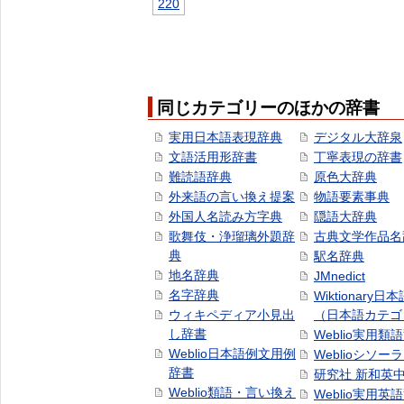
220
同じカテゴリーのほかの辞書
実用日本語表現辞典
デジタル大辞泉
文語活用形辞書
丁寧表現の辞書
難読語辞典
原色大辞典
外来語の言い換え提案
物語要素事典
外国人名読み方字典
隠語大辞典
歌舞伎・浄瑠璃外題辞
古典文学作品名
典
駅名辞典
地名辞典
JMnedict
名字辞典
Wiktionary日
ウィキペディア小見出
（日本語カテゴ
し辞書
Weblio実用類
Weblio日本語例文用例
Weblioシソー
辞書
研究社 新和英
Weblio類語・言い換え
Weblio実用英