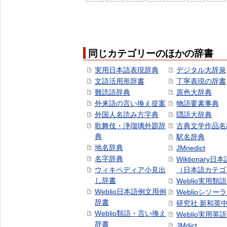
同じカテゴリーのほかの辞書
実用日本語表現辞典
デジタル大辞泉
文語活用形辞書
丁寧表現の辞書
難読語辞典
原色大辞典
外来語の言い換え提案
物語要素事典
外国人名読み方字典
隠語大辞典
歌舞伎・浄瑠璃外題辞
古典文学作品名
典
駅名辞典
地名辞典
JMnedict
名字辞典
Wiktionary日
ウィキペディア小見出
（日本語カテゴ
し辞書
Weblio実用類
Weblio日本語例文用例
Weblioシソー
辞書
研究社 新和英
Weblio類語・言い換え
Weblio実用英
辞書
JMdict