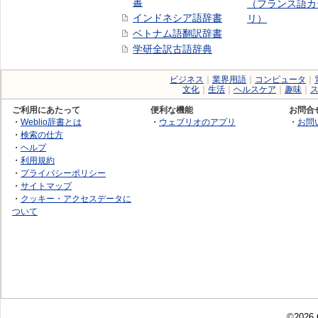
書
（フランス語カ
インドネシア語辞書
リ）
ベトナム語翻訳辞書
学研全訳古語辞典
ビジネス
｜
業界用語
｜
コンピュータ
｜
文化
｜
生活
｜
ヘルスケア
｜
趣味
｜
ご利用にあたって
便利な機能
お問合
・
Weblio辞書とは
・
ウェブリオのアプリ
・
お問
・
検索の仕方
・
ヘルプ
・
利用規約
・
プライバシーポリシー
・
サイトマップ
・
クッキー・アクセスデータに
ついて
©2026 