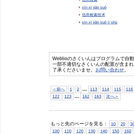
xìn xī jiǎn suǒ
信息检索技术
xìn xī jiǎn suǒ jì shù
Weblioのさくいんはプログラムで
一部不適切なさくいんの配置が含まれ
了承くださいませ。
お問い合わせ
。
...
.
＜前へ
1
2
113
114
115
116
...
.
122
123
162
163
次へ＞
もっと先のページを見る：
10
20
3
100
110
120
130
140
150
160