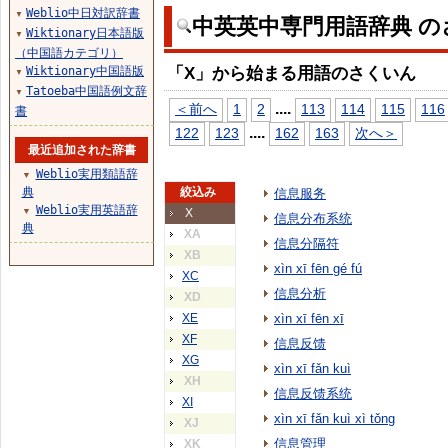
Weblio中日対訳辞書
▼
中英英中専門用語辞典 の
Wiktionary日本語版
▼
（中国語カテゴリ）
「X」から始まる用語のさくいん
Wiktionary中国語版
▼
Tatoeba中国語例文辞
▼
...
.
＜前へ
1
2
113
114
115
116
書
...
.
122
123
162
163
次へ＞
最近追加された辞書
Weblio実用類語辞
▼
典
絞込み
信息服务
Weblio実用英語辞
▼
X
信息分布系统
典
XA
信息分隔符
XB
xìn xī fēn gé fú
XC
信息分析
XD
XE
xìn xī fēn xī
XF
信息反馈
XG
xìn xī fǎn kuì
XH
信息反馈系统
XI
xìn xī fǎn kuì xì tǒng
XJ
信息管理
XK