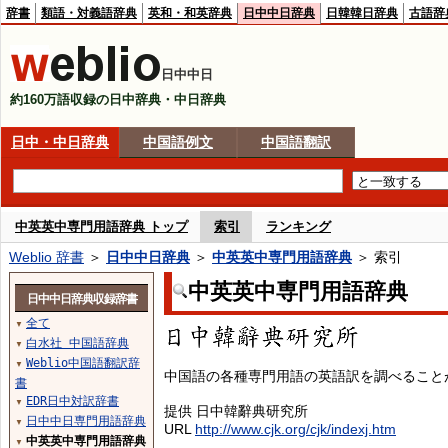
辞書
類語・対義語辞典
英和・和英辞典
日中中日辞典
日韓韓日辞典
古語辞
日中中日
約160万語収録の日中辞典・中日辞典
日中・中日辞典
中国語例文
中国語翻訳
中英英中専門用語辞典 トップ
索引
ランキング
Weblio 辞書
＞
日中中日辞典
＞
中英英中専門用語辞典
＞ 索引
中英英中専門用語辞典
日中中日辞典収録辞書
全て
▼
白水社 中国語辞典
▼
Weblio中国語翻訳辞
▼
中国語の各種専門用語の英語訳を調べること
書
EDR日中対訳辞書
▼
提供 日中韓辭典研究所
日中中日専門用語辞典
▼
URL
http://www.cjk.org/cjk/indexj.htm
中英英中専門用語辞典
▼