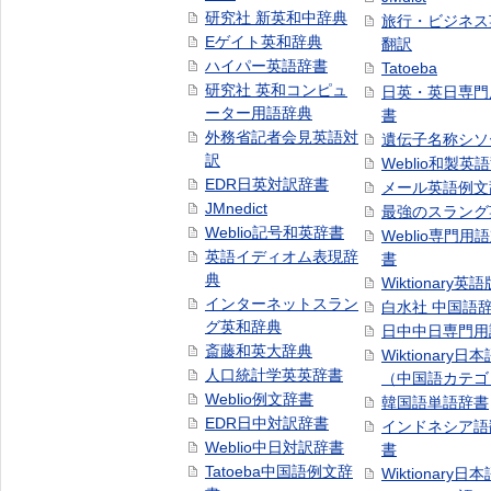
研究社 新英和中辞典
旅行・ビジネス
Eゲイト英和辞典
翻訳
ハイパー英語辞書
Tatoeba
研究社 英和コンピュ
日英・英日専門
ーター用語辞典
書
外務省記者会見英語対
遺伝子名称シソ
訳
Weblio和製英
EDR日英対訳辞書
メール英語例文
JMnedict
最強のスラング
Weblio記号和英辞書
Weblio専門用
英語イディオム表現辞
書
典
Wiktionary英語
インターネットスラン
白水社 中国語
グ英和辞典
日中中日専門用
斎藤和英大辞典
Wiktionary日
人口統計学英英辞書
（中国語カテゴ
Weblio例文辞書
韓国語単語辞書
EDR日中対訳辞書
インドネシア語
Weblio中日対訳辞書
書
Tatoeba中国語例文辞
Wiktionary日