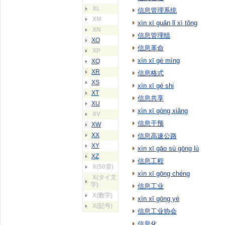
XL
信息管理系统
XM
xìn xī guǎn lǐ xì tǒng
XN
信息管理组
XO
信息革命
XP
xìn xī gé mìng
XQ
XR
信息格式
XS
xìn xī gé shi
XT
信息共享
XU
xìn xī gòng xiǎng
XV
信息干预
XW
XX
信息高速公路
XY
xìn xī gāo sù gōng lù
XZ
信息工程
X(50音)
xìn xī gōng chéng
X(タイ文
字)
信息工业
X(数字)
xìn xī gōng yè
X(記号)
信息工业协会
信息化