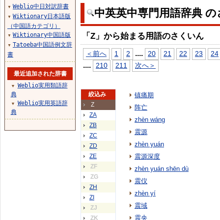
Weblio中日対訳辞書
▼
中英英中専門用語辞典 の
Wiktionary日本語版
▼
（中国語カテゴリ）
「Z」から始まる用語のさくいん
Wiktionary中国語版
▼
Tatoeba中国語例文辞
▼
...
.
＜前へ
1
2
20
21
22
23
24
書
...
.
210
211
次へ＞
最近追加された辞書
Weblio実用類語辞
▼
典
絞込み
镇痛期
Weblio実用英語辞
▼
Z
阵亡
典
ZA
zhèn wáng
ZB
震源
ZC
zhèn yuán
ZD
ZE
震源深度
ZF
zhèn yuán shēn dù
ZG
震仪
ZH
zhèn yí
ZI
震域
ZJ
震央
ZK