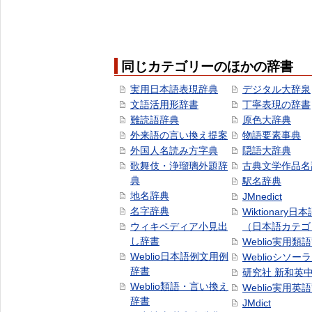
同じカテゴリーのほかの辞書
実用日本語表現辞典
デジタル大辞泉
文語活用形辞書
丁寧表現の辞書
難読語辞典
原色大辞典
外来語の言い換え提案
物語要素事典
外国人名読み方字典
隠語大辞典
歌舞伎・浄瑠璃外題辞
古典文学作品名
典
駅名辞典
地名辞典
JMnedict
名字辞典
Wiktionary日
ウィキペディア小見出
（日本語カテゴ
し辞書
Weblio実用類
Weblio日本語例文用例
Weblioシソー
辞書
研究社 新和英
Weblio類語・言い換え
Weblio実用英
辞書
JMdict