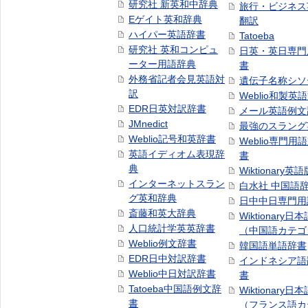
研究社 新英和中辞典
旅行・ビジネス
Eゲイト英和辞典
翻訳
ハイパー英語辞書
Tatoeba
研究社 英和コンピュ
日英・英日専門
ーター用語辞典
書
外務省記者会見英語対
遺伝子名称シソ
訳
Weblio和製英
EDR日英対訳辞書
メール英語例文
JMnedict
最強のスラング
Weblio記号和英辞書
Weblio専門用
英語イディオム表現辞
書
典
Wiktionary英語
インターネットスラン
白水社 中国語
グ英和辞典
日中中日専門用
斎藤和英大辞典
Wiktionary日
人口統計学英英辞書
（中国語カテゴ
Weblio例文辞書
韓国語単語辞書
EDR日中対訳辞書
インドネシア語
Weblio中日対訳辞書
書
Tatoeba中国語例文辞
Wiktionary日
書
（フランス語カ