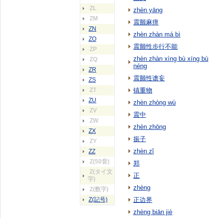
ZL
zhèn yāng
ZM
震颤麻痹
ZN
zhèn zhàn má bì
ZO
震颤性步行不能
ZP
zhèn zhàn xìng bù xíng bù
ZQ
néng
ZR
震颤性谵妄
ZS
ZT
镇重物
ZU
zhèn zhòng wù
ZV
震中
ZW
zhèn zhōng
ZX
振子
ZY
zhèn zǐ
ZZ
Z(50音)
郑
Z(タイ文
正
字)
zhèng
Z(数字)
Z(記号)
正边界
zhèng biān jiè