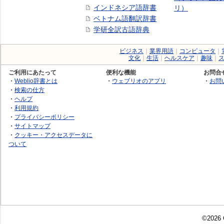
インドネシア語辞書
リ）
ベトナム語翻訳辞書
学研全訳古語辞典
ビジネス
｜
業界用語
｜
コンピュータ
｜
文化
｜
生活
｜
ヘルスケア
｜
趣味
｜
ご利用にあたって
便利な機能
お問合
・
Weblio辞書とは
・
ウェブリオのアプリ
・
お問
・
検索の仕方
・
ヘルプ
・
利用規約
・
プライバシーポリシー
・
サイトマップ
・
クッキー・アクセスデータに
ついて
©2026 