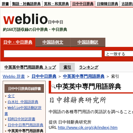
辞書
類語・対義語辞典
英和・和英辞典
日中中日辞典
日韓韓日辞典
古語辞
日中中日
約160万語収録の日中辞典・中日辞典
日中・中日辞典
中国語例文
中国語翻訳
中英英中専門用語辞典 トップ
索引
ランキング
Weblio 辞書
＞
日中中日辞典
＞
中英英中専門用語辞典
＞ 索引
中英英中専門用語辞典
日中中日辞典収録辞書
全て
▼
白水社 中国語辞典
▼
Weblio中国語翻訳辞
▼
中国語の各種専門用語の英語訳を調べること
書
EDR日中対訳辞書
▼
提供 日中韓辭典研究所
日中中日専門用語辞典
▼
URL
http://www.cjk.org/cjk/indexj.htm
中英英中専門用語辞典
▼