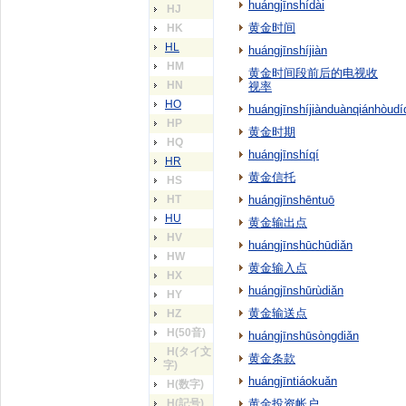
huángjīnshídài
HJ
黄金时间
HK
HL
huángjīnshíjiàn
HM
黄金时间段前后的电视收
HN
视率
HO
huángjīnshíjiànduànqiánhòudí
HP
黄金时期
HQ
huángjīnshíqí
HR
黄金信托
HS
HT
huángjīnshēntuō
HU
黄金输出点
HV
huángjīnshūchūdiǎn
HW
黄金输入点
HX
huángjīnshūrùdiǎn
HY
黄金输送点
HZ
H(50音)
huángjīnshūsòngdiǎn
H(タイ文
黄金条款
字)
huángjīntiáokuǎn
H(数字)
H(記号)
黄金投资帐户