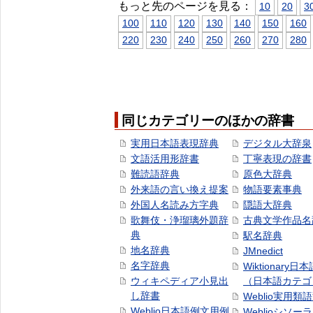
もっと先のページを見る：
10
20
3
100
110
120
130
140
150
160
220
230
240
250
260
270
280
同じカテゴリーのほかの辞書
実用日本語表現辞典
デジタル大辞泉
文語活用形辞書
丁寧表現の辞書
難読語辞典
原色大辞典
外来語の言い換え提案
物語要素事典
外国人名読み方字典
隠語大辞典
歌舞伎・浄瑠璃外題辞
古典文学作品名
典
駅名辞典
地名辞典
JMnedict
名字辞典
Wiktionary日
ウィキペディア小見出
（日本語カテゴ
し辞書
Weblio実用類
Weblio日本語例文用例
Weblioシソー