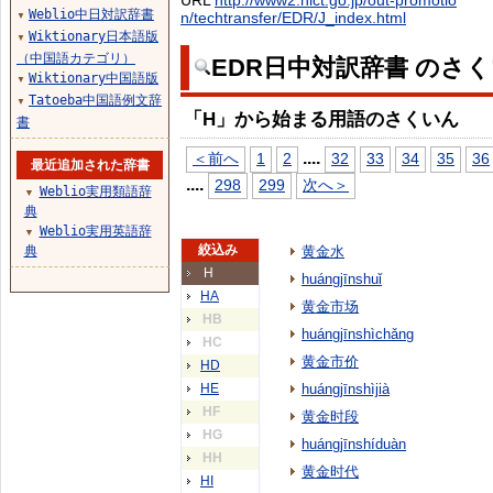
URL
http://www2.nict.go.jp/out-promotio
Weblio中日対訳辞書
n/techtransfer/EDR/J_index.html
▼
Wiktionary日本語版
▼
（中国語カテゴリ）
EDR日中対訳辞書 のさ
Wiktionary中国語版
▼
Tatoeba中国語例文辞
▼
「H」から始まる用語のさくいん
書
...
.
＜前へ
1
2
32
33
34
35
36
最近追加された辞書
...
.
298
299
次へ＞
Weblio実用類語辞
▼
典
Weblio実用英語辞
▼
絞込み
典
黄金水
H
huángjīnshuǐ
HA
黄金市场
HB
huángjīnshìchǎng
HC
黄金市价
HD
HE
huángjīnshìjià
HF
黄金时段
HG
huángjīnshíduàn
HH
黄金时代
HI