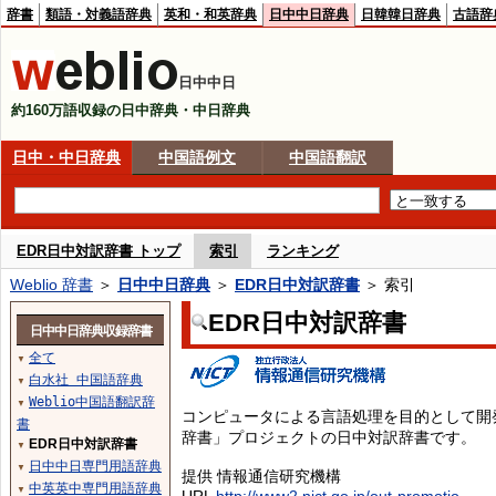
辞書
類語・対義語辞典
英和・和英辞典
日中中日辞典
日韓韓日辞典
古語辞
日中中日
約160万語収録の日中辞典・中日辞典
日中・中日辞典
中国語例文
中国語翻訳
EDR日中対訳辞書 トップ
索引
ランキング
Weblio 辞書
＞
日中中日辞典
＞
EDR日中対訳辞書
＞ 索引
EDR日中対訳辞書
日中中日辞典収録辞書
全て
▼
白水社 中国語辞典
▼
Weblio中国語翻訳辞
▼
コンピュータによる言語処理を目的として開
書
辞書」プロジェクトの日中対訳辞書です。
EDR日中対訳辞書
▼
日中中日専門用語辞典
▼
提供 情報通信研究機構
中英英中専門用語辞典
▼