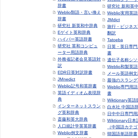
辞書
研究社 新和英
Weblio類語・言い換え
Weblio実用英
辞書
JMdict
研究社 新英和中辞典
旅行・ビジネス
Eゲイト英和辞典
翻訳
ハイパー英語辞書
Tatoeba
研究社 英和コンピュ
日英・英日専門
ーター用語辞典
書
外務省記者会見英語対
遺伝子名称シソ
訳
Weblio和製英
EDR日英対訳辞書
メール英語例文
JMnedict
最強のスラング
Weblio記号和英辞書
Weblio専門用
英語イディオム表現辞
書
典
Wiktionary英語
インターネットスラン
白水社 中国語
グ英和辞典
日中中日専門用
斎藤和英大辞典
Wiktionary日
人口統計学英英辞書
（中国語カテゴ
Weblio例文辞書
韓国語単語辞書