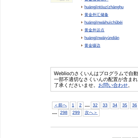
huángjīntóuzīzhànghu
黄金外汇储备
huángjīnwàihuìchǔbèi
黄金外运点
huángjīnwàiyùndiǎn
黄金镶边
Weblioのさくいんはプログラムで
一部不適切なさくいんの配置が含まれ
了承くださいませ。
お問い合わせ
。
...
.
＜前へ
1
2
32
33
34
35
36
...
.
298
299
次へ＞