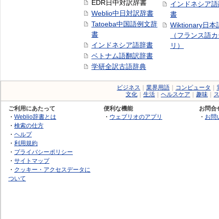
EDR日中対訳辞書
インドネシア語
Weblio中日対訳辞書
書
Tatoeba中国語例文辞
Wiktionary日
書
（フランス語カ
インドネシア語辞書
リ）
ベトナム語翻訳辞書
学研全訳古語辞典
ビジネス
｜
業界用語
｜
コンピュータ
｜
文化
｜
生活
｜
ヘルスケア
｜
趣味
｜
ご利用にあたって
便利な機能
お問合
・
Weblio辞書とは
・
ウェブリオのアプリ
・
お問
・
検索の仕方
・
ヘルプ
・
利用規約
・
プライバシーポリシー
・
サイトマップ
・
クッキー・アクセスデータに
ついて