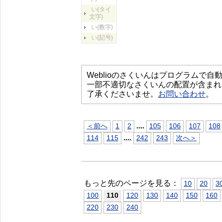
い(タイ
文字)
い(数字)
い(記号)
Weblioのさくいんはプログラムで
一部不適切なさくいんの配置が含まれ
了承くださいませ。
お問い合わせ
。
...
.
＜前へ
1
2
105
106
107
108
...
.
114
115
242
243
次へ＞
もっと先のページを見る：
10
20
3
100
110
120
130
140
150
160
220
230
240