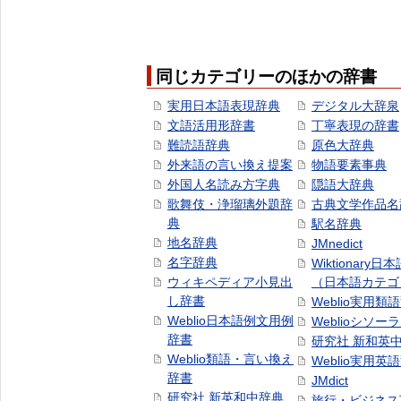
同じカテゴリーのほかの辞書
実用日本語表現辞典
デジタル大辞泉
文語活用形辞書
丁寧表現の辞書
難読語辞典
原色大辞典
外来語の言い換え提案
物語要素事典
外国人名読み方字典
隠語大辞典
歌舞伎・浄瑠璃外題辞
古典文学作品名
典
駅名辞典
地名辞典
JMnedict
名字辞典
Wiktionary日
ウィキペディア小見出
（日本語カテゴ
し辞書
Weblio実用類
Weblio日本語例文用例
Weblioシソー
辞書
研究社 新和英
Weblio類語・言い換え
Weblio実用英
辞書
JMdict
研究社 新英和中辞典
旅行・ビジネス