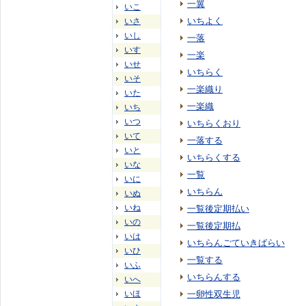
一翼
いこ
いちよく
いさ
いし
一落
いす
一楽
いせ
いちらく
いそ
一楽織り
いた
一楽織
いち
いつ
いちらくおり
いて
一落する
いと
いちらくする
いな
一覧
いに
いちらん
いぬ
いね
一覧後定期払い
いの
一覧後定期払
いは
いちらんごていきばらい
いひ
一覧する
いふ
いちらんする
いへ
いほ
一卵性双生児