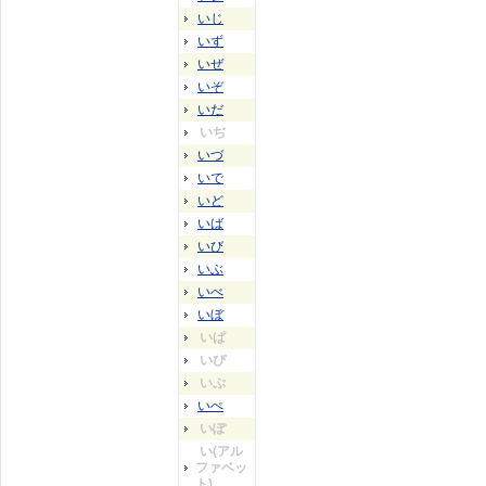
いじ
いず
いぜ
いぞ
いだ
いぢ
いづ
いで
いど
いば
いび
いぶ
いべ
いぼ
いぱ
いぴ
いぷ
いぺ
いぽ
い(アル
ファベッ
ト)