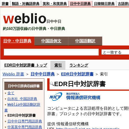
辞書
類語・対義語辞典
英和・和英辞典
日中中日辞典
日韓韓日辞典
古語辞
日中中日
約160万語収録の日中辞典・中日辞典
日中・中日辞典
中国語例文
中国語翻訳
EDR日中対訳辞書 トップ
索引
ランキング
Weblio 辞書
＞
日中中日辞典
＞
EDR日中対訳辞書
＞ 索引
EDR日中対訳辞書
日中中日辞典収録辞書
全て
▼
白水社 中国語辞典
▼
Weblio中国語翻訳辞
▼
コンピュータによる言語処理を目的として開
書
辞書」プロジェクトの日中対訳辞書です。
EDR日中対訳辞書
▼
日中中日専門用語辞典
▼
提供 情報通信研究機構
中英英中専門用語辞典
▼