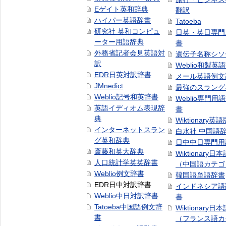
Eゲイト英和辞典
翻訳
ハイパー英語辞書
Tatoeba
研究社 英和コンピュ
日英・英日専門
ーター用語辞典
書
外務省記者会見英語対
遺伝子名称シソ
訳
Weblio和製英
EDR日英対訳辞書
メール英語例文
JMnedict
最強のスラング
Weblio記号和英辞書
Weblio専門用
英語イディオム表現辞
書
典
Wiktionary英語
インターネットスラン
白水社 中国語
グ英和辞典
日中中日専門用
斎藤和英大辞典
Wiktionary日
人口統計学英英辞書
（中国語カテゴ
Weblio例文辞書
韓国語単語辞書
EDR日中対訳辞書
インドネシア語
Weblio中日対訳辞書
書
Tatoeba中国語例文辞
Wiktionary日
書
（フランス語カ