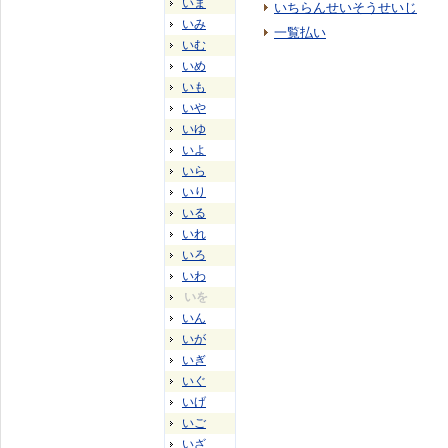
いま
いちらんせいそうせいじ
いみ
一覧払い
いむ
いめ
いも
いや
いゆ
いよ
いら
いり
いる
いれ
いろ
いわ
いを
いん
いが
いぎ
いぐ
いげ
いご
いざ