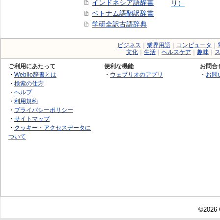
インドネシア語辞書
リ）
ベトナム語翻訳辞書
学研全訳古語辞典
ビジネス
｜
業界用語
｜
コンピュータ
｜
文化
｜
生活
｜
ヘルスケア
｜
趣味
｜
ご利用にあたって
便利な機能
お問合
・
Weblio辞書とは
・
ウェブリオのアプリ
・
お問
・
検索の仕方
・
ヘルプ
・
利用規約
・
プライバシーポリシー
・
サイトマップ
・
クッキー・アクセスデータに
ついて
©2026 