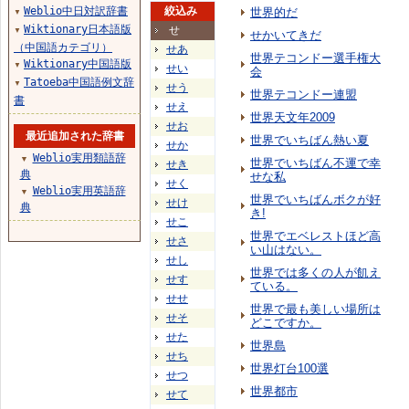
Weblio中日対訳辞書
絞込み
世界的だ
▼
Wiktionary日本語版
せ
▼
せかいてきだ
（中国語カテゴリ）
せあ
世界テコンドー選手権大
Wiktionary中国語版
▼
せい
会
Tatoeba中国語例文辞
▼
せう
世界テコンドー連盟
書
せえ
世界天文年2009
せお
最近追加された辞書
世界でいちばん熱い夏
せか
Weblio実用類語辞
▼
世界でいちばん不運で幸
せき
典
せな私
せく
Weblio実用英語辞
▼
世界でいちばんボクが好
せけ
典
き!
せこ
世界でエベレストほど高
せさ
い山はない。
せし
世界では多くの人が飢え
せす
ている。
せせ
世界で最も美しい場所は
せそ
どこですか。
せた
世界島
せち
世界灯台100選
せつ
世界都市
せて