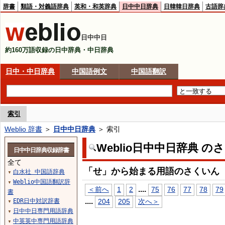
辞書
類語・対義語辞典
英和・和英辞典
日中中日辞典
日韓韓日辞典
古語辞
日中中日
約160万語収録の日中辞典・中日辞典
日中・中日辞典
中国語例文
中国語翻訳
索引
Weblio 辞書
＞
日中中日辞典
＞ 索引
Weblio日中中日辞典 の
日中中日辞典収録辞書
全て
「せ」から始まる用語のさくいん
白水社 中国語辞典
▼
Weblio中国語翻訳辞
▼
...
.
＜前へ
1
2
75
76
77
78
79
書
...
.
EDR日中対訳辞書
204
205
次へ＞
▼
日中中日専門用語辞典
▼
中英英中専門用語辞典
▼