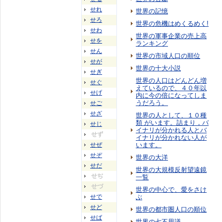
せれ
世界の記憶
せろ
世界の危機はめくるめく!
せわ
世界の軍事企業の売上高
せを
ランキング
せん
世界の市域人口の順位
せが
世界の十大小説
せぎ
世界の人口はどんどん増
せぐ
えているので、４０年以
せげ
内に今の倍になってしま
うだろう。
せご
せざ
世界の人として、１０種
類 がいます。詰まり，バ
せじ
イナリが分かれる人とバ
せず
イナリが分かれない人が
せぜ
います。
せぞ
世界の大洋
せだ
世界の大規模反射望遠鏡
せぢ
一覧
せづ
世界の中心で、愛をさけ
せで
ぶ
せど
世界の都市圏人口の順位
せば
世界の七不思議