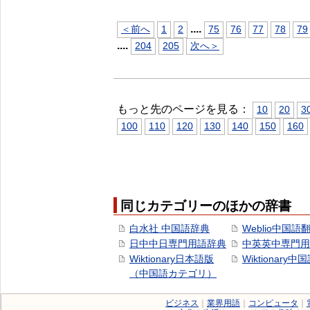
...
.
＜前へ
1
2
75
76
77
78
79
...
.
204
205
次へ＞
もっと先のページを見る：
10
20
3
100
110
120
130
140
150
160
同じカテゴリーのほかの辞書
白水社 中国語辞典
Weblio中国語
日中中日専門用語辞典
中英英中専門用
Wiktionary日本語版
Wiktionary中
（中国語カテゴリ）
ビジネス
｜
業界用語
｜
コンピュータ
｜