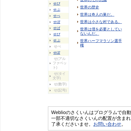
せび
世界の歴史
せぶ
世界は奇人の巣だ。
せべ
世界は小さな村である。
せぼ
せぱ
世界は僕を必要としてい
ないんだ。
せぴ
せぷ
世界ハーフマラソン選手
権
せぺ
せぽ
せ(アル
ファベッ
ト)
せ(タイ
文字)
せ(数字)
せ(記号)
Weblioのさくいんはプログラムで
一部不適切なさくいんの配置が含まれ
了承くださいませ。
お問い合わせ
。