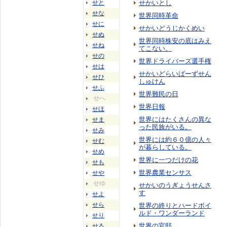
せと
せかいとし
せな
世界同時革命
せに
せかいどうじかくめい
せぬ
世界同時株安の底はみえ
せね
てこない。
せの
世界ドライバーズ選手権
せは
せかいどらいばーずせん
せひ
しゅけん
せふ
世界難民の日
せへ
世界日報
せほ
世界にはたくさんの異な
せま
った民族がいる。
せみ
世界には約６０億の人々
せむ
が暮らしている。
せめ
世界に一つだけの花
せも
世界農業センサス
せや
せゆ
せかいのうぎょうせんさ
す
せよ
せら
世界の終りとハードボイ
ルド・ワンダーランド
せり
世界の官邸
せる