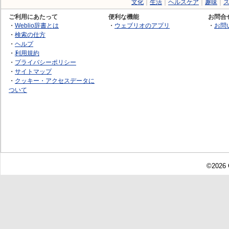
文化
｜
生活
｜
ヘルスケア
｜
趣味
｜
ご利用にあたって
便利な機能
お問合
・
Weblio辞書とは
・
ウェブリオのアプリ
・
お問
・
検索の仕方
・
ヘルプ
・
利用規約
・
プライバシーポリシー
・
サイトマップ
・
クッキー・アクセスデータに
ついて
©2026 