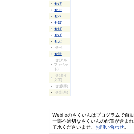
せび
せぶ
せべ
せぼ
せぱ
せぴ
せぷ
せぺ
せぽ
せ(アル
ファベッ
ト)
せ(タイ
文字)
せ(数字)
せ(記号)
Weblioのさくいんはプログラムで
一部不適切なさくいんの配置が含まれ
了承くださいませ。
お問い合わせ
。