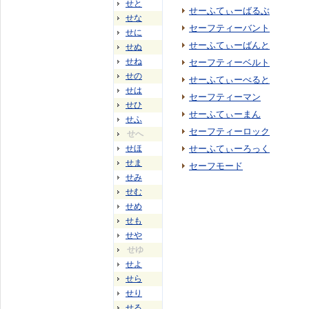
せと
せーふてぃーばるぶ
せな
セーフティーバント
せに
せーふてぃーばんと
せぬ
せね
セーフティーベルト
せの
せーふてぃーべると
せは
セーフティーマン
せひ
せーふてぃーまん
せふ
セーフティーロック
せへ
せほ
せーふてぃーろっく
せま
セーフモード
せみ
せむ
せめ
せも
せや
せゆ
せよ
せら
せり
せる