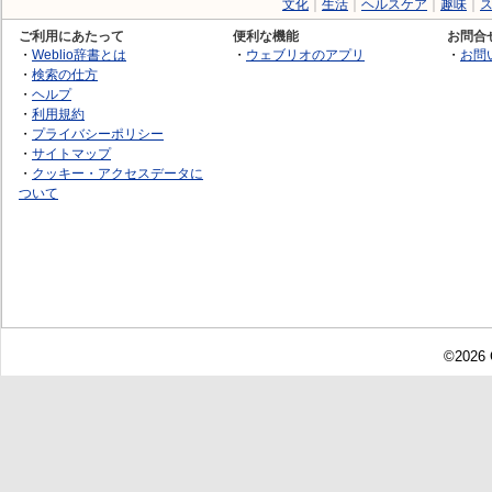
文化
｜
生活
｜
ヘルスケア
｜
趣味
｜
ご利用にあたって
便利な機能
お問合
・
Weblio辞書とは
・
ウェブリオのアプリ
・
お問
・
検索の仕方
・
ヘルプ
・
利用規約
・
プライバシーポリシー
・
サイトマップ
・
クッキー・アクセスデータに
ついて
©2026 