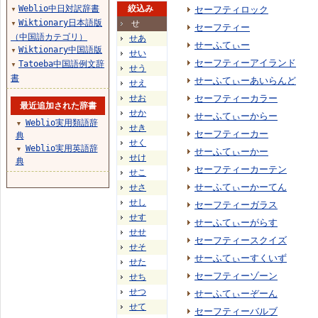
Weblio中日対訳辞書
絞込み
セーフティロック
▼
Wiktionary日本語版
せ
▼
セーフティー
（中国語カテゴリ）
せあ
せーふてぃー
Wiktionary中国語版
▼
せい
セーフティーアイランド
Tatoeba中国語例文辞
▼
せう
書
せーふてぃーあいらんど
せえ
せお
セーフティーカラー
最近追加された辞書
せか
せーふてぃーからー
Weblio実用類語辞
▼
せき
セーフティーカー
典
せく
Weblio実用英語辞
▼
せーふてぃーかー
せけ
典
セーフティーカーテン
せこ
せーふてぃーかーてん
せさ
せし
セーフティーガラス
せす
せーふてぃーがらす
せせ
セーフティースクイズ
せそ
せーふてぃーすくいず
せた
セーフティーゾーン
せち
せつ
せーふてぃーぞーん
せて
セーフティーバルブ