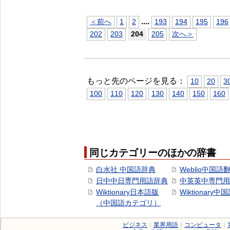
...
.
＜前へ
1
2
193
194
195
196
202
203
204
205
次へ＞
もっと先のページを見る：
10
20
3
100
110
120
130
140
150
160
同じカテゴリーのほかの辞書
白水社 中国語辞典
Weblio中国語
日中中日専門用語辞典
中英英中専門用
Wiktionary日本語版
Wiktionary中
（中国語カテゴリ）
ビジネス
｜
業界用語
｜
コンピュータ
｜