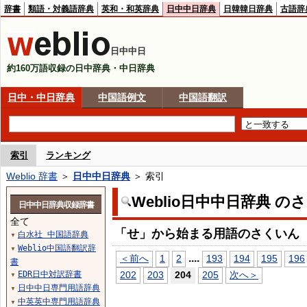
辞書
類語・対義語辞典
英和・和英辞典
日中中日辞典
日韓韓日辞典
古語辞
日中中日
約160万語収録の日中辞典・中日辞典
日中・中日辞典
中国語例文
中国語翻訳
索引
ランキング
Weblio 辞書
＞
日中中日辞典
＞ 索引
Weblio日中中日辞典 の
日中中日辞典収録辞書
全て
「せ」から始まる用語のさくいん
白水社 中国語辞典
▼
Weblio中国語翻訳辞
▼
...
.
＜前へ
1
2
193
194
195
196
書
EDR日中対訳辞書
202
203
204
205
次へ＞
▼
日中中日専門用語辞典
▼
中英英中専門用語辞典
▼