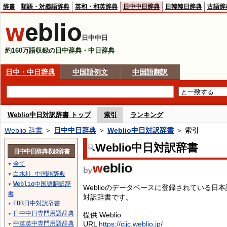
辞書
類語・対義語辞典
英和・和英辞典
日中中日辞典
日韓韓日辞典
古語辞
日中中日
約160万語収録の日中辞典・中日辞典
日中・中日辞典
中国語例文
中国語翻訳
Weblio中日対訳辞書 トップ
索引
ランキング
Weblio 辞書
＞
日中中日辞典
＞
Weblio中日対訳辞書
＞ 索引
Weblio中日対訳辞書
日中中日辞典収録辞書
全て
▼
白水社 中国語辞典
▼
Weblio中国語翻訳辞
▼
Weblioのデータベースに登録されている
書
対訳辞書です。
EDR日中対訳辞書
▼
日中中日専門用語辞典
提供 Weblio
▼
中英英中専門用語辞典
URL
https://cjjc.weblio.jp/
▼