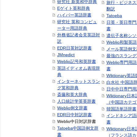
研究社 新英和中辞典
旅行・ビジネス
Eゲイト英和辞典
翻訳
ハイパー英語辞書
Tatoeba
研究社 英和コンピュ
日英・英日専門
ーター用語辞典
書
外務省記者会見英語対
遺伝子名称シソ
訳
Weblio和製英
EDR日英対訳辞書
メール英語例文
JMnedict
最強のスラング
Weblio記号和英辞書
Weblio専門用
英語イディオム表現辞
書
典
Wiktionary英語
インターネットスラン
白水社 中国語
グ英和辞典
日中中日専門用
斎藤和英大辞典
Wiktionary日
人口統計学英英辞書
（中国語カテゴ
Weblio例文辞書
韓国語単語辞書
EDR日中対訳辞書
インドネシア語
Weblio中日対訳辞書
書
Tatoeba中国語例文辞
Wiktionary日
書
（フランス語カ