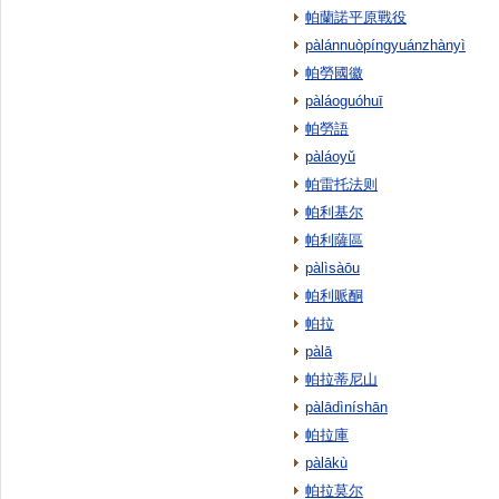
帕蘭諾平原戰役
pàlánnuòpíngyuánzhànyì
帕勞國徽
pàláoguóhuī
帕勞語
pàláoyǔ
帕雷托法则
帕利基尔
帕利薩區
pàlìsàōu
帕利哌酮
帕拉
pàlā
帕拉蒂尼山
pàlādìníshān
帕拉庫
pàlākù
帕拉莫尔