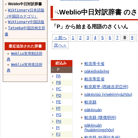
Weblio中日対訳辞書
▼
Wiktionary日本語版
Weblio中日対訳辞書 の
▼
（中国語カテゴリ）
Wiktionary中国語版
▼
「P」から始まる用語のさくいん
Tatoeba中国語例文辞
▼
書
＜前へ
1
2
3
4
5
6
7
8
9
次へ＞
最近追加された辞書
Weblio実用類語辞
▼
典
絞込み
帕克蒂卡省
Weblio実用英語辞
▼
P
典
pàkèdìqiǎxǐng
PA
帕克蒂亚省
PB
帕克斯堡 (西維吉尼亞州)
PC
pàkèsīpù (xīwéijíníyàzhōu)
PD
PE
帕克縣
PF
pàkèxuán
PG
帕克縣 (懷俄明州)
PH
pàkèxuán
PI
(huáièmíngzhōu)
PJ
帕克縣 (科羅拉多州)