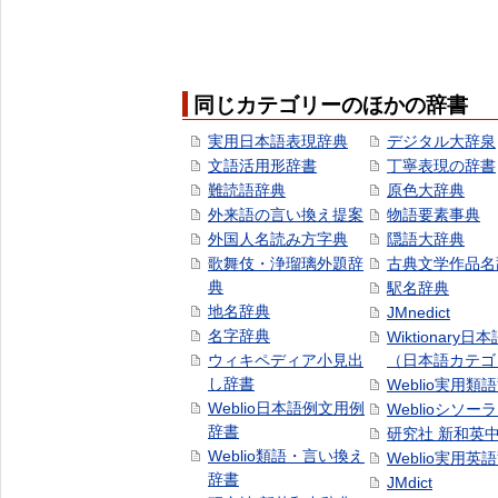
同じカテゴリーのほかの辞書
実用日本語表現辞典
デジタル大辞泉
文語活用形辞書
丁寧表現の辞書
難読語辞典
原色大辞典
外来語の言い換え提案
物語要素事典
外国人名読み方字典
隠語大辞典
歌舞伎・浄瑠璃外題辞
古典文学作品名
典
駅名辞典
地名辞典
JMnedict
名字辞典
Wiktionary日
ウィキペディア小見出
（日本語カテゴ
し辞書
Weblio実用類
Weblio日本語例文用例
Weblioシソー
辞書
研究社 新和英
Weblio類語・言い換え
Weblio実用英
辞書
JMdict