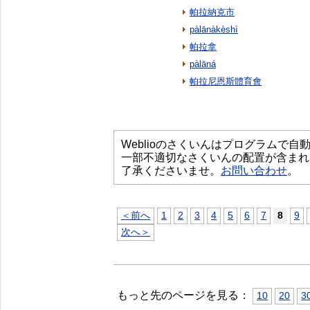
帕拉納克市
pàlānàkèshì
帕拉拿
pàlāná
帕拉尼恩斯體育會
Weblioのさくいんはプログラムで
一部不適切なさくいんの配置が含まれ
了承くださいませ。
お問い合わせ
。
＜前へ
1
2
3
4
5
6
7
8
9
次へ＞
もっと先のページを見る：
10
20
3