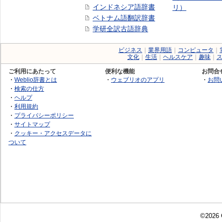
インドネシア語辞書
リ）
ベトナム語翻訳辞書
学研全訳古語辞典
ビジネス
｜
業界用語
｜
コンピュータ
｜
文化
｜
生活
｜
ヘルスケア
｜
趣味
｜
ご利用にあたって
便利な機能
お問合
・
Weblio辞書とは
・
ウェブリオのアプリ
・
お問
・
検索の仕方
・
ヘルプ
・
利用規約
・
プライバシーポリシー
・
サイトマップ
・
クッキー・アクセスデータに
ついて
©2026 