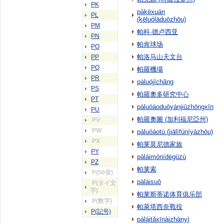
PK
pàkèxuán
PL
(kēluólāduōzhōu)
PM
帕科·德卢西亚
PN
帕肯球场
PO
帕洛马山天文台
PP
PQ
帕羅機場
PR
pàluójīchǎng
PS
帕羅奧多研究中心
PT
pàluóàoduōyànjiūzhōngxīn
PU
帕羅奧圖 (加利福尼亞州)
PV
PW
pàluóàotú (jiālìfúníyàzhōu)
PX
帕莱莫尼德家族
PY
pàláimònídégūzú
PZ
帕莱索
P(50音)
pàláisuǒ
P(タイ文
字)
帕莱斯蒂诺体育俱乐部
P(数字)
帕萊塔西奈戰役
P(記号)
pàláitǎxīnàizhànyì