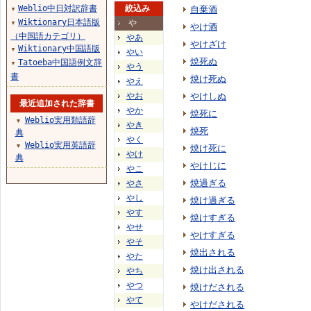
Weblio中日対訳辞書
絞込み
自棄酒
▼
Wiktionary日本語版
や
▼
やけ酒
（中国語カテゴリ）
やあ
やけざけ
Wiktionary中国語版
▼
やい
焼死ぬ
Tatoeba中国語例文辞
▼
やう
書
焼け死ぬ
やえ
やお
やけしぬ
最近追加された辞書
やか
焼死に
Weblio実用類語辞
▼
やき
焼死
典
やく
Weblio実用英語辞
▼
焼け死に
やけ
典
やけじに
やこ
焼過ぎる
やさ
やし
焼け過ぎる
やす
焼けすぎる
やせ
やけすぎる
やそ
焼出される
やた
焼け出される
やち
やつ
焼けだされる
やて
やけだされる