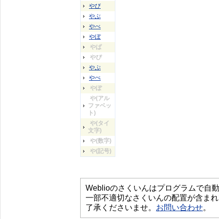
やび
やぶ
やべ
やぼ
やぱ
やぴ
やぷ
やぺ
やぽ
や(アル
ファベッ
ト)
や(タイ
文字)
や(数字)
や(記号)
Weblioのさくいんはプログラムで
一部不適切なさくいんの配置が含まれ
了承くださいませ。
お問い合わせ
。