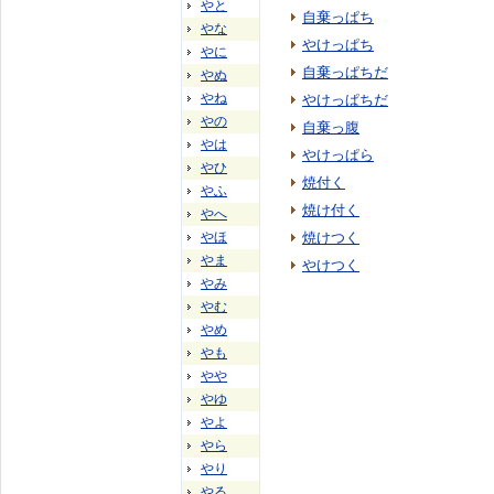
やと
自棄っぱち
やな
やけっぱち
やに
自棄っぱちだ
やぬ
やね
やけっぱちだ
やの
自棄っ腹
やは
やけっぱら
やひ
焼付く
やふ
焼け付く
やへ
やほ
焼けつく
やま
やけつく
やみ
やむ
やめ
やも
やや
やゆ
やよ
やら
やり
やる