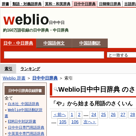
辞書
類語・対義語辞典
英和・和英辞典
日中中日辞典
日韓韓日辞典
古語辞
日中中日
約160万語収録の日中辞典・中日辞典
日中・中日辞典
中国語例文
中国語翻訳
索引
ランキング
Weblio 辞書
＞
日中中日辞典
＞ 索引
Weblio日中中日辞典 の
日中中日辞典収録辞書
全て
「や」から始まる用語のさくいん
白水社 中国語辞典
▼
Weblio中国語翻訳辞
▼
...
.
＜前へ
1
2
24
25
26
27
28
書
...
.
EDR日中対訳辞書
105
106
次へ＞
▼
日中中日専門用語辞典
▼
中英英中専門用語辞典
▼