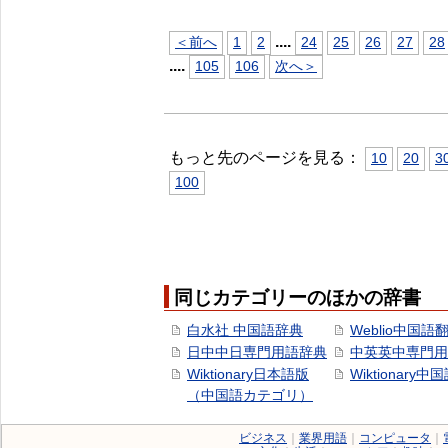
...
.
＜前へ
1
2
24
25
26
27
28
...
.
105
106
次へ＞
もっと先のページを見る：
10
20
3
100
同じカテゴリーのほかの辞書
白水社 中国語辞典
Weblio中国語
日中中日専門用語辞典
中英英中専門用
Wiktionary日本語版
Wiktionary中
（中国語カテゴリ）
ビジネス
｜
業界用語
｜
コンピュータ
｜