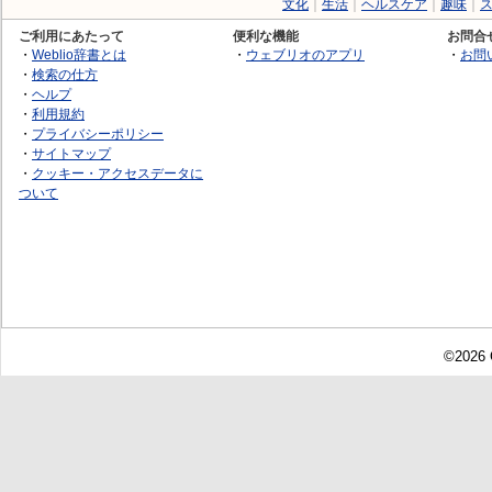
文化
｜
生活
｜
ヘルスケア
｜
趣味
｜
ご利用にあたって
便利な機能
お問合
・
Weblio辞書とは
・
ウェブリオのアプリ
・
お問
・
検索の仕方
・
ヘルプ
・
利用規約
・
プライバシーポリシー
・
サイトマップ
・
クッキー・アクセスデータに
ついて
©2026 