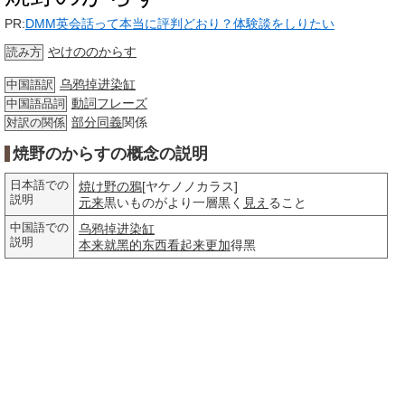
PR:
DMM英会話って本当に評判どおり？体験談をしりたい
やけののからす
読み方
乌鸦掉进染缸
中国語訳
動詞
フレーズ
中国語品詞
部分
同義
関係
対訳の関係
焼野のからすの概念の説明
日本語での
焼け野の鴉
[ヤケノノカラス]
説明
元来
黒いものがより一層黒く
見え
ること
中国語での
乌鸦掉进染缸
説明
本来就
黑的
东西
看起来
更加
得黑