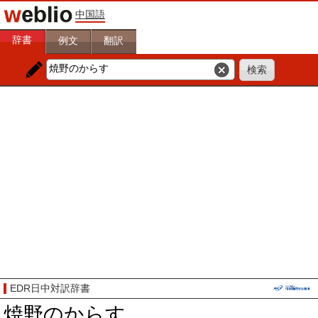
中国語
辞書
例文
翻訳
EDR日中対訳辞書
焼野のからす