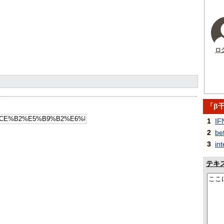
ロ
「β
1
IF
2
be
3
in
テキ