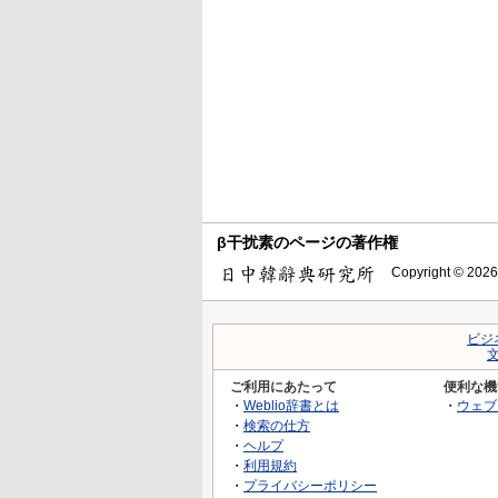
β干扰素のページの著作権
Copyright © 2026
ビジ
ご利用にあたって
便利な機
・
Weblio辞書とは
・
ウェブ
・
検索の仕方
・
ヘルプ
・
利用規約
・
プライバシーポリシー