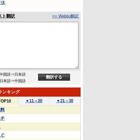
射体
スト翻訳
>> Weblio翻訳
中国語⇒日本語
日本語⇒中国語
ランキング
▼
11～20
▼
21～30
TOP10
試料
ハチ
屋
泳ぐ