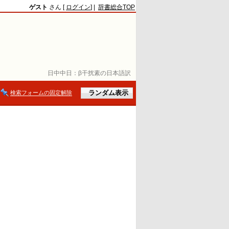
ゲスト
さん [
ログイン
] |
辞書総合TOP
日中中日：
β干扰素の日本語訳
検索フォームの固定解除