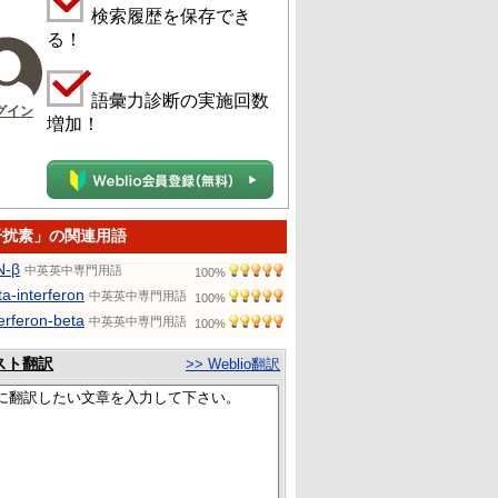
検索履歴を保存でき
る！
語彙力診断の実施回数
グイン
増加！
干扰素」の関連用語
N-β
中英英中専門用語
100%
ta-interferon
中英英中専門用語
100%
terferon-beta
中英英中専門用語
100%
スト翻訳
>> Weblio翻訳