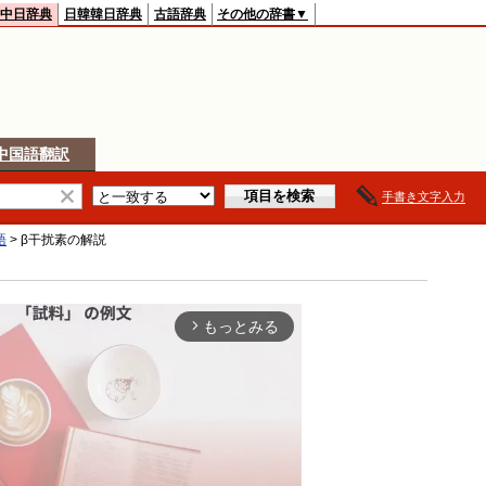
中日辞典
日韓韓日辞典
古語辞典
その他の辞書▼
中国語翻訳
手書き文字入力
語
>
β干扰素
の解説
もっとみる
arrow_forward_ios