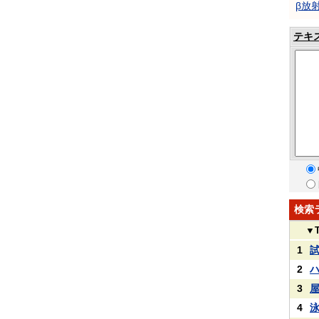
β放
テキ
検索
▼
1
2
3
4