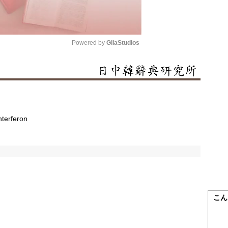
Powered by 
GliaStudios
Mute
terferon
こん