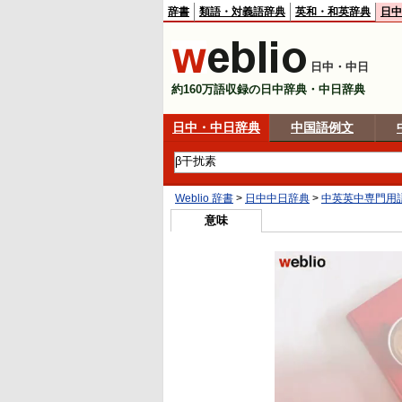
辞書
類語・対義語辞典
英和・和英辞典
日中
日中・中日
約160万語収録の日中辞典・中日辞典
日中・中日辞典
中国語例文
Weblio 辞書
>
日中中日辞典
>
中英英中専門用
意味