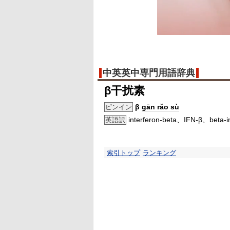
中英英中専門用語辞典
β干扰素
β
gān rǎo sù
ピンイン
interferon-beta、IFN-β、beta-in
英語訳
索引トップ
ランキング