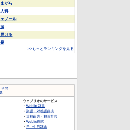
やまがら
婦人科
フェノール
同源
見届ける
凡是
>>もっとランキングを見る
｜
学問
典
ウェブリオのサービス
・
Weblio 辞書
・
類語・対義語辞典
・
英和辞典・和英辞典
・
Weblio翻訳
・
日中中日辞典