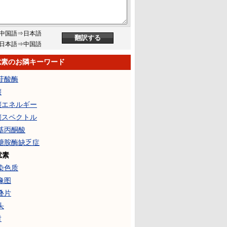
中国語⇒日本語
日本語⇒中国語
扰素のお隣キーワード
尿苷酸酶
壊
壊エネルギー
壊スペクトル
巯基丙酮酸
己醣胺酶缺乏症
扰素
异染色质
像图
叠片
头
射