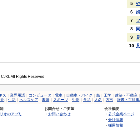
5
6
7
8
9
10
 CJKI. All Rights Reserved
ネス
｜
業界用語
｜
コンピュータ
｜
電車
｜
自動車・バイク
｜
船
｜
工学
｜
建築・不動産
文化
｜
生活
｜
ヘルスケア
｜
趣味
｜
スポーツ
｜
生物
｜
食品
｜
人名
｜
方言
｜
辞書・百科事
能
お問合せ・ご要望
会社概要
リオのアプリ
・
お問い合わせ
・
公式企業ページ
・
会社情報
・
採用情報