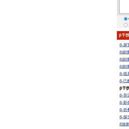
β干
β-
β崩
β崩
β崩
β-
β-
β干
β-
β-影
β-折
β-探
β放