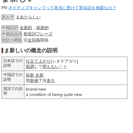
PR:
ネイティブキャンプって本当に受けて英会話を放題なの？
まあたらしい
読み方
全新的
，
崭新的
中国語訳
形容詞
フレーズ
中国語品詞
完
全同
義関係
対訳の関係
ま新しいの概念の説明
日本語での
仕立て上がり
[シタテアガリ]
説明
新調
して
間もない
こと
中国語での
崭新
,
全新
説明
指
新做
了没
多久
英語での説
brand-new
明
a condition of being quite new