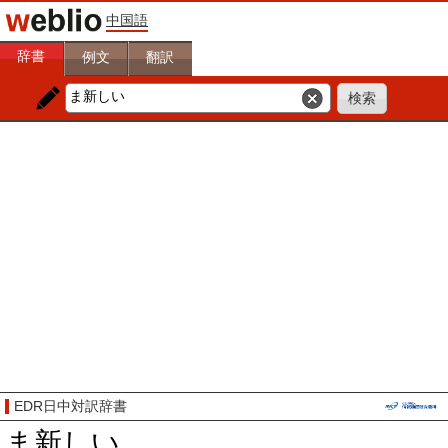
中国語
辞書
例文
翻訳
EDR日中対訳辞書
ま新しい