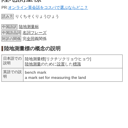
PR:
オンライン英会話をコスパで選ぶならどこ？
りくちそくりょうひょう
読み方
陆地测量标
中国語訳
名詞
フレーズ
中国語品詞
完
全同
義関係
対訳の関係
陸地測量標の概念の説明
日本語での
陸地測量標[リクチソクリョウヒョウ]
説明
陸地
測量
のために
設置
した
標識
英語での説
bench mark
明
a mark set for measuring the land