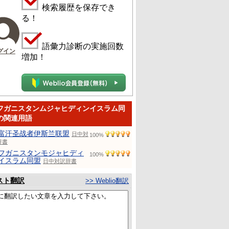
検索履歴を保存でき
る！
語彙力診断の実施回数
グイン
増加！
フガニスタンムジャヒディンイスラム同
の関連用語
富汗圣战者伊斯兰联盟
日中対
100%
辞書
フガニスタンモジャヒディ
100%
イスラム同盟
日中対訳辞書
スト翻訳
>> Weblio翻訳