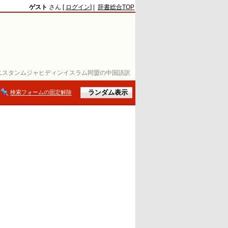
ゲスト
さん [
ログイン
] |
辞書総合TOP
ニスタンムジャヒディンイスラム同盟の中国語訳
検索フォームの固定解除