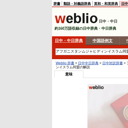
辞書
類語・対義語辞典
英和・和英辞典
日中
日中・中日
約160万語収録の日中辞典・中日辞典
日中・中日辞典
中国語例文
Weblio 辞書
>
日中中日辞典
>
日中対訳辞書
>
ンイスラム同盟
の解説
意味