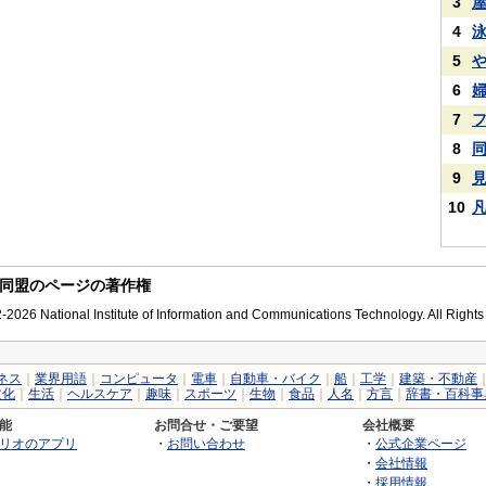
3
4
5
6
7
8
9
10
同盟のページの著作権
2026 National Institute of Information and Communications Technology. All Right
ネス
｜
業界用語
｜
コンピュータ
｜
電車
｜
自動車・バイク
｜
船
｜
工学
｜
建築・不動産
文化
｜
生活
｜
ヘルスケア
｜
趣味
｜
スポーツ
｜
生物
｜
食品
｜
人名
｜
方言
｜
辞書・百科事
能
お問合せ・ご要望
会社概要
リオのアプリ
・
お問い合わせ
・
公式企業ページ
・
会社情報
・
採用情報