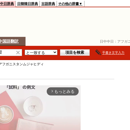
中日辞典
日韓韓日辞典
古語辞典
その他の辞書▼
中国語翻訳
日中中日：
アフガ
手書き文字入力
アフガニスタンムジャヒディ
もっとみる
arrow_forward_ios