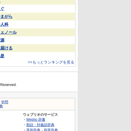
屋
泳ぐ
やまがら
婦人科
フェノール
同源
見届ける
凡是
>>もっとランキングを見る
s Reserved.
｜
学問
典
ウェブリオのサービス
・
Weblio 辞書
・
類語・対義語辞典
・
英和辞典・和英辞典