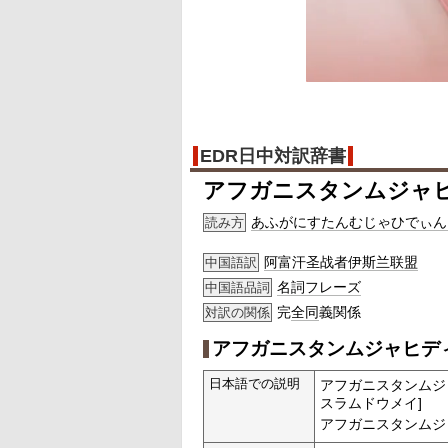
EDR日中対訳辞書
アフガニスタンムジャ
あふがにすたんむじゃひでぃん
読み方
阿富汗圣战者伊斯兰联盟
中国語訳
名詞
フレーズ
中国語品詞
完
全同
義関係
対訳の関係
アフガニスタンムジャヒデ
日本語での説明
アフガニスタンムジ
スラムドウメイ]
アフガニスタンムジ