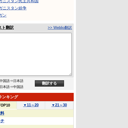
ガニスタン民主共和国
ガニスタン紛争
ガン
スト翻訳
>> Weblio翻訳
中国語⇒日本語
日本語⇒中国語
ランキング
▼
11～20
▼
21～30
TOP10
試料
ハチ