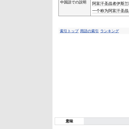
中国語での説明
阿富汗圣战者伊斯兰
一个
称为
阿富汗圣战
索引トップ
用語の索引
ランキング
意味