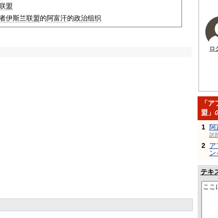
联盟
者伊斯兰联盟
的
阿富汗
的
政治
组织
ロ
「ア
盟」
1
阿
訳
2
ア
ン
テキ