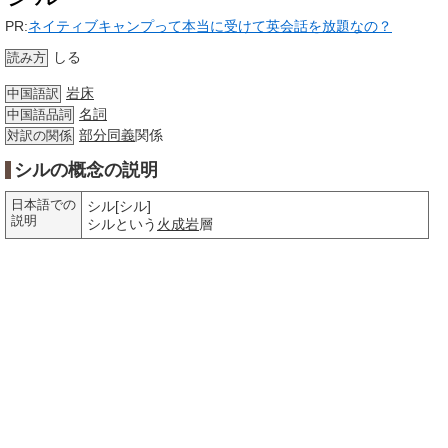
PR:
ネイティブキャンプって本当に受けて英会話を放題なの？
しる
読み方
岩床
中国語訳
名詞
中国語品詞
部分
同義
関係
対訳の関係
シルの概念の説明
日本語での
シル[シル]
説明
シルという
火成岩
層