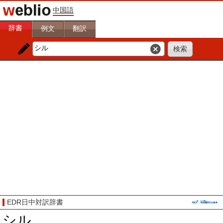
中国語
辞書
例文
翻訳
EDR日中対訳辞書
シル