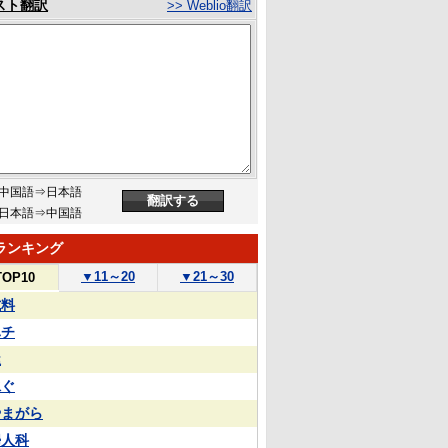
スト翻訳
>> Weblio翻訳
中国語⇒日本語
日本語⇒中国語
ランキング
▼
11～20
▼
21～30
TOP10
試料
ハチ
屋
泳ぐ
やまがら
婦人科