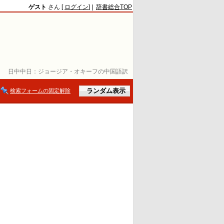
ゲスト
さん [
ログイン
] |
辞書総合TOP
日中中日：
ジョージア・オキーフの中国語訳
検索フォームの固定解除