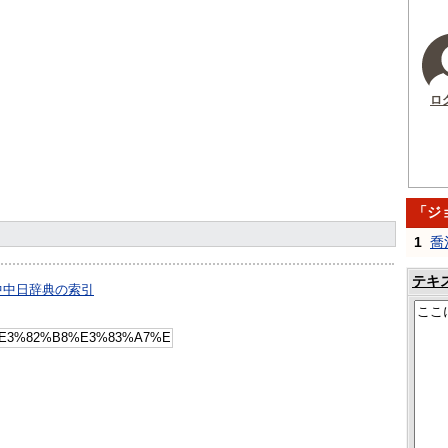
ロ
「ジ
1
喬
テキ
中中日辞典の索引