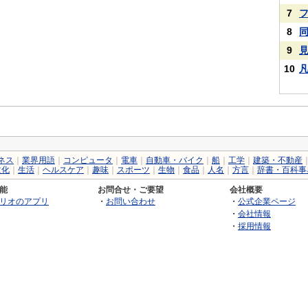
7
8
9
10
ネス
｜
業界用語
｜
コンピュータ
｜
電車
｜
自動車・バイク
｜
船
｜
工学
｜
建築・不動産
文化
｜
生活
｜
ヘルスケア
｜
趣味
｜
スポーツ
｜
生物
｜
食品
｜
人名
｜
方言
｜
辞書・百科事
能
お問合せ・ご要望
会社概要
リオのアプリ
・
お問い合わせ
・
公式企業ページ
・
会社情報
・
採用情報