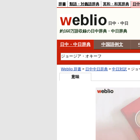
辞書
類語・対義語辞典
英和・和英辞典
日中
日中・中日
約160万語収録の日中辞典・中日辞典
日中・中日辞典
中国語例文
Weblio 辞書
>
日中中日辞典
>
中日対訳
>
ジョ
意味