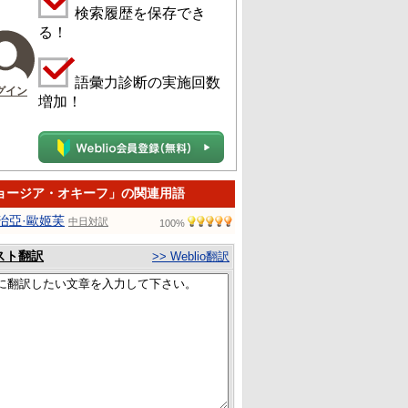
検索履歴を保存でき
る！
語彙力診断の実施回数
グイン
増加！
ョージア・オキーフ」の関連用語
治亞·歐姬芙
中日対訳
100%
スト翻訳
>> Weblio翻訳