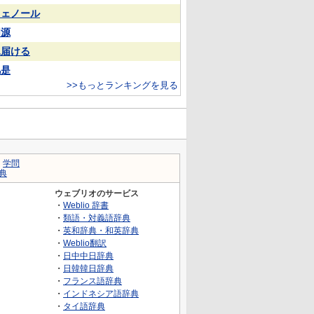
フェノール
同源
見届ける
凡是
>>もっとランキングを見る
｜
学問
典
ウェブリオのサービス
・
Weblio 辞書
・
類語・対義語辞典
・
英和辞典・和英辞典
・
Weblio翻訳
・
日中中日辞典
・
日韓韓日辞典
・
フランス語辞典
・
インドネシア語辞典
・
タイ語辞典