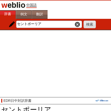
中国語
辞書
例文
翻訳
EDR日中対訳辞書
セントポーリア