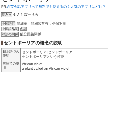
PR:
AI英会話アプリって無料でも使えるの？人気のアプリはどれ？
せんとぽーりあ
読み方
非洲堇
，
非洲紫苣苔
，
圣保罗堇
中国語訳
名詞
中国語品詞
部分
同義
関係
対訳の関係
セントポーリアの概念の説明
日本語での
セントポーリア[セントポーリア]
説明
セントポーリアという
植物
英語での説
African violet
明
a plant called an African violet