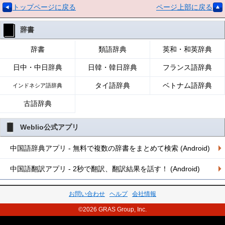
トップページに戻る
ページ上部に戻る
辞書
辞書
類語辞典
英和・和英辞典
日中・中日辞典
日韓・韓日辞典
フランス語辞典
タイ語辞典
ベトナム語辞典
インドネシア語辞典
古語辞典
Weblio公式アプリ
中国語辞典アプリ - 無料で複数の辞書をまとめて検索 (Android)
中国語翻訳アプリ - 2秒で翻訳、翻訳結果を話す！ (Android)
お問い合わせ
ヘルプ
会社情報
©2026 GRAS Group, Inc.