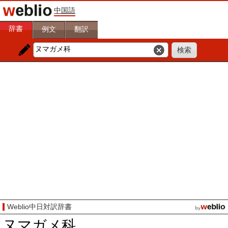
中国語
辞書
例文
翻訳
Weblio中日対訳辞書
ヌマガメ科