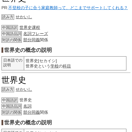
PR:
不登校の子に合う家庭教師って、どこまでサポートしてくれる？
せかいし
読み方
世界史课程
中国語訳
名詞
フレーズ
中国語品詞
部分
同義
関係
対訳の関係
世界史の概念の説明
日本語での
世界史[セカイシ]
説明
世界史という
学校
の
科目
世界史
せかいし
読み方
世界史
中国語訳
名詞
中国語品詞
部分
同義
関係
対訳の関係
世界史の概念の説明