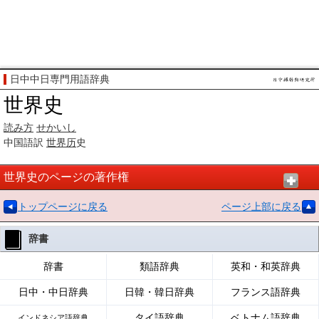
日中中日専門用語辞典
世界史
読み方
せかいし
中国語訳
世界历
史
世界史のページの著作権
トップページに戻る
ページ上部に戻る
辞書
辞書
類語辞典
英和・和英辞典
日中・中日辞典
日韓・韓日辞典
フランス語辞典
タイ語辞典
ベトナム語辞典
インドネシア語辞典